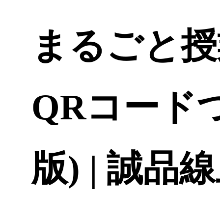
まるごと授
QRコード
版) | 誠品