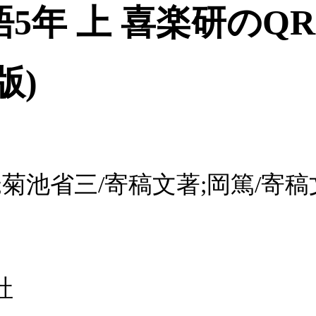
5年 上 喜楽研のQ
版)
;菊池省三/寄稿文著;岡篤/寄稿
社