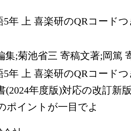
5年 上 喜楽研のQRコード
編集;菊池省三 寄稿文著;岡篤 
5年 上 喜楽研のQRコード
書(2024年度版)対応の改訂
業のポイントが一目でよ