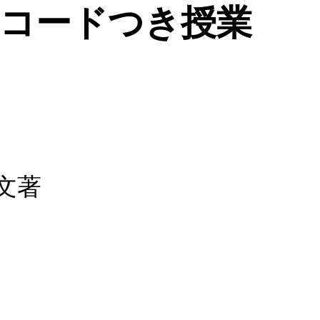
Rコードつき授業
文著