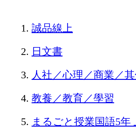
誠品線上
日文書
人社／心理／商業／其
教養／教育／學習
まるごと授業国語5年 