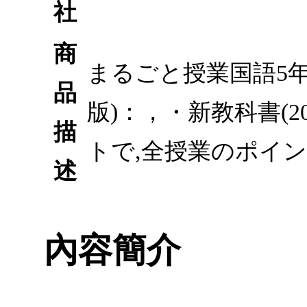
社
商
まるごと授業国語5年
品
版)：，・新教科書(
描
トで,全授業のポイ
述
內容簡介