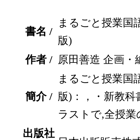
まるごと授業国語
書名 /
版)
作者 /
原田善造 企画・
まるごと授業国語
簡介 /
版)：，・新教科
ラストで,全授
出版社