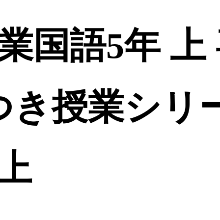
業国語5年 上
つき授業シリ
線上