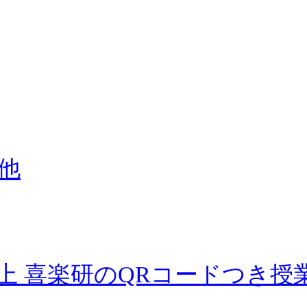
他
上 喜楽研のQRコードつき授