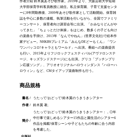
作者介紹 鈴木翼あそび歌作家。2019年より、大阪芸術大学短期
大学部保育学科客員教授に就任。私立保育園、子育て支援センタ
ーに8年間勤務後、2009年あそび歌作家として活動開始。保育雑
誌を中心に多数の連載、執筆活動を行いながら、全国でファミリ
ーコンサート、保育者向け講習会等に出演。「かみなりどんがや
ってきた」「ちょっとだけ体操」をはじめ、数多くの子ども向け
の楽曲を手掛け、2013年「なんでやねん」(世界文化社)で絵本作
家デビュー。NHKBSプレミアム「みんなDEどーもくん」「ワン
ワンパッコロ!キャラともワールド」へ出演。番組への楽曲提供
も行い、2015年よりフジロックフェスティバル(アヴァロンステ
ージ、キッズランドステージ)にも出演。グリコ「プッチンプリ
ン応援ソング」、アリオオリジナルハロウィンダンス『ハローハ
ロウィン』など、CMタイアップ楽曲制作も行う。
商品規格
書名 /
うたって!おどって!鈴木翼のうきうきシアター
作者 /
鈴木翼 著;
うたって!おどって!鈴木翼のうきうきシアター：，◎年
中行事で楽しめるシアター15作品と園生活のシアター6
簡介 /
作品を掲載!保育シーンや子どもたちの年齢に合う内容
を考慮した、
出版社