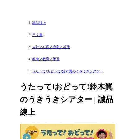
誠品線上
日文書
人社／心理／商業／其他
教養／教育／學習
うたって!おどって!鈴木翼のうきうきシアター
うたって!おどって!鈴木翼
のうきうきシアター | 誠品
線上