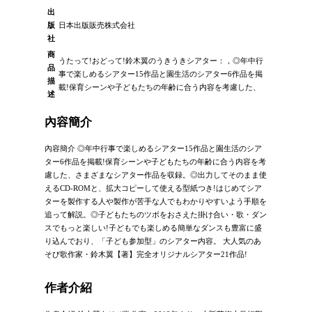
出
版
日本出版販売株式会社
社
商
うたって!おどって!鈴木翼のうきうきシアター：，◎年中行
品
事で楽しめるシアター15作品と園生活のシアター6作品を掲
描
載!保育シーンや子どもたちの年齢に合う内容を考慮した、
述
內容簡介
內容簡介 ◎年中行事で楽しめるシアター15作品と園生活のシア
ター6作品を掲載!保育シーンや子どもたちの年齢に合う内容を考
慮した、さまざまなシアター作品を収録。◎出力してそのまま使
えるCD-ROMと、拡大コピーして使える型紙つき!はじめてシア
ターを製作する人や製作が苦手な人でもわかりやすいよう手順を
追って解説。◎子どもたちのツボをおさえた掛け合い・歌・ダン
スでもっと楽しい!子どもでも楽しめる簡単なダンスも豊富に盛
り込んでおり、「子ども参加型」のシアター内容。 大人気のあ
そび歌作家・鈴木翼【著】完全オリジナルシアター21作品!
作者介紹