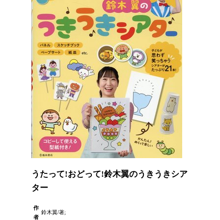
うたって!おどって!鈴木翼のうきうきシア
ター
作
鈴木翼/著;
者