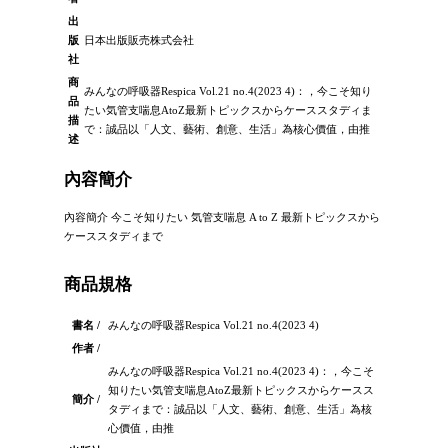
出
版
日本出版販売株式会社
社
商
みんなの呼吸器Respica Vol.21 no.4(2023 4)：，今こそ知り
品
たい気管支喘息AtoZ最新トピックスからケーススタディま
描
で：誠品以「人文、藝術、創意、生活」為核心價值，由推
述
內容簡介
內容簡介 今こそ知りたい 気管支喘息 A to Z 最新トピックスから
ケーススタディまで
商品規格
書名 /
みんなの呼吸器Respica Vol.21 no.4(2023 4)
作者 /
みんなの呼吸器Respica Vol.21 no.4(2023 4)：，今こそ
知りたい気管支喘息AtoZ最新トピックスからケースス
簡介 /
タディまで：誠品以「人文、藝術、創意、生活」為核
心價值，由推