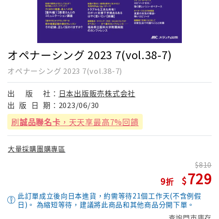
オペナーシング 2023 7(vol.38-7)
オペナーシング 2023 7(vol.38-7)
出
版
社：
日本出版販売株式会社
出
版
日
期：
2023/06/30
刷
誠品聯名卡
，天天享最高7%回饋
大量採購團購專區
810
729
9
此訂單成立後向日本進貨，約需等待21個工作天(不含例假
日)。 為縮短等待，建議將此商品和其他商品分開下單。
查詢門市庫存