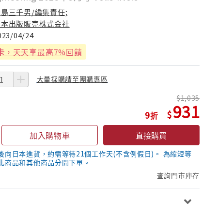
峰島三千男/編集責任;
日本出版販売株式会社
023/04/24
卡
，天天享最高7%回饋
大量採購請至團購專區
1,035
931
9
加入購物車
直接購買
後向日本進貨，約需等待21個工作天(不含例假日)。 為縮短等
此商品和其他商品分開下單。
查詢門市庫存