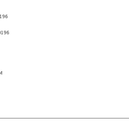
196
0196
CM