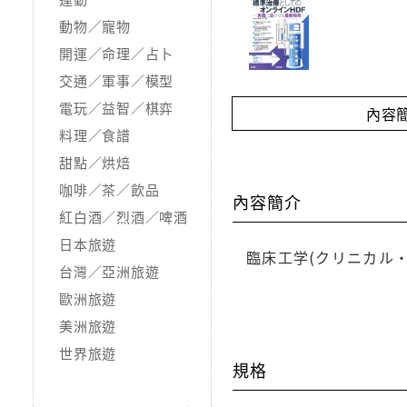
動物／寵物
開運／命理／占卜
交通／軍事／模型
電玩／益智／棋弈
內容
料理／食譜
甜點／烘焙
咖啡／茶／飲品
內容簡介
紅白酒／烈酒／啤酒
日本旅遊
臨床工学(クリニカル
台灣／亞洲旅遊
歐洲旅遊
美洲旅遊
世界旅遊
規格