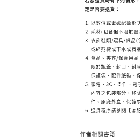
若您退貨時有下列情形，
定是否要退貨：
以數位或電磁紀錄形式
耗材(包含但不限於墨
衣飾鞋類/寢具/織品
或經剪標或下水或商
食品、美容/保養用
限於瓶蓋、封口、封膜
保護袋、配件紙箱、
家電、3C、畫作、
內容之包裝部分、移除
件、原廠外盒、保護
退貨程序請參閱【客
作者相關書籍