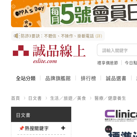
防詐3要訣：不聽信、不操作、掛斷電話
(詳)
禮享偶爸節
今日
全站分類
品牌旗艦館
排行榜
誠品選書
首頁
日文書
生活／旅遊／美食
醫療／健康養生
日文書
📌熱搜關鍵字