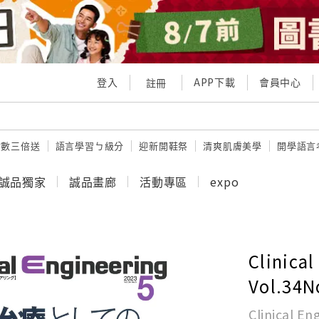
登入
APP下載
會員中心
註冊
點數三倍送
語言學習ㄅ級分
迎新開鞋祭
清爽肌膚美學
開學語言
誠品獨家
誠品畫廊
活動專區
expo
Clinica
Vol.34N
Clinical E