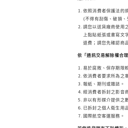
依照消費者保護法的規
(不得有刮傷、破損、
請您以送貨廠商使用
上黏貼紙張或書寫文
退費；請您先確認商
依「通訊交易解除權合
易於腐敗、保存期限較
依消費者要求所為之客
報紙、期刊或雜誌。
經消費者拆封之影音
非以有形媒介提供之數
已拆封之個人衛生用品
國際航空客運服務。