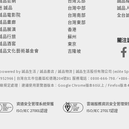
誠品官網
台灣北部
誠品
迷
誠品
台灣中部
誠品
誠品電影院
台灣南部
全台
誠品畫廊
台灣東部
誠品展演
香港
誠品行旅
蘇州
關注
誠品酒窖
東京
誠品文化藝術基金會
吉隆坡
- powered by 誠品生活 / 誠品書店 / 誠品物流 | 誠品生活股份有限公司 (eslite Spect
52966 | 台灣台北市信義區松德路204號B1 服務電話：0800-666-798／+886-2-
處理｜建議使用瀏覽器版本：Google Chrome版本60以上 / Firefox版本48以上
資通安全管理系統榮獲
雲端服務資訊安全管理榮
ISO/IEC 27001認證
ISO/IEC 27017認證