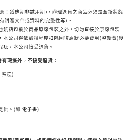
注意！猶豫期非試用期)，辦理退貨之商品必須是全新狀態
有附隨文件或資料的完整性等)。
他紙箱包覆於商品原廠包裝之外，切勿直接於原廠包裝
本公司得依毀損程度扣除回復原狀必要費用(整新費)後
瑕疵，本公司接受退貨。
身有瑕疵外，不接受退貨：
蛋糕)
供。(如:電子書)