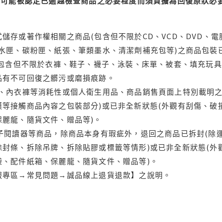
可能被認定已逾越檢查商品之必要程度而須負擔為回復原狀必要
儲存或著作權相關之商品(包含但不限於CD、VCD、DVD、電
水匣、碳粉匣、紙張、筆類墨水、清潔劑補充包等)之商品包裝已
(包含但不限於衣褲、鞋子、襪子、泳裝、床單、被套、填充玩具
品有不可回復之髒污或磨損痕跡。
品、內衣褲等消耗性或個人衛生用品、商品銷售頁面上特別載明之
等接觸商品內容之包裝部分)或已非全新狀態(外觀有刮傷、破
保麗龍、隨貨文件、贈品等)。
電子閱讀器等商品，除商品本身有瑕疵外，退回之商品已拆封(除
封條、拆除吊牌、拆除貼膠或標籤等情形)或已非全新狀態(外
袋、配件紙箱、保麗龍、隨貨文件、贈品等)。
服專區→常見問題→誠品線上退貨退款】之說明。