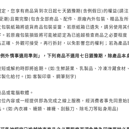
定，您享有商品貨到次日起七天猶豫期(含例假日)的權益(請
受潮)且需完整(包含全部商品、配件、原廠內外包裝、贈品及所
之包裝紙箱將退貨商品包裝妥當，若原紙箱已遺失，請另使用其
字。若原廠包裝損毀將可能被認定為已逾越檢查商品之必要程度，
品正確、外觀可接受，再行拆封，以免影響您的權利；若為產品
理例外情事適用準則」，下列商品不適用七日猶豫期，除產品本
短或解約時即將逾期。(如:生鮮蔬果、乳製品、冷凍冷藏食材、
製化給付。(如:客製印章、鋼筆刻字)
商品或電腦軟體。
位內容或一經提供即為完成之線上服務，經消費者事先同意始提
。(如:內衣褲、襪類、褲襪、刮鬍刀、除毛刀等貼身用品)