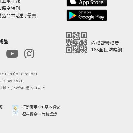
線上電子報
人獨享特刊
誠品門市活動/優惠
誠品
內政部警政署
165全民防騙網
rum Corporation)
8789-8921
 / Safari 版本11以上
獲
行動應用APP基本資安
標章最高L3等級認證