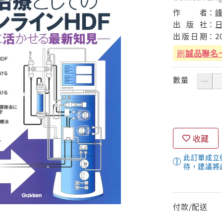
作
者：
出
版
社：
出
版
日
期：
2
刷
誠品聯名
數量
收藏
此訂單成立
待，建議將
付款/配送