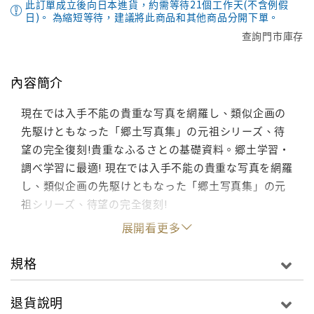
此訂單成立後向日本進貨，約需等待21個工作天(不含例假
日)。 為縮短等待，建議將此商品和其他商品分開下單。
查詢門市庫存
內容簡介
現在では入手不能の貴重な写真を網羅し、類似企画の
先駆けともなった「郷土写真集」の元祖シリーズ、待
望の完全復刻!貴重なふるさとの基礎資料。郷土学習・
調べ学習に最適! 現在では入手不能の貴重な写真を網羅
し、類似企画の先駆けともなった「郷土写真集」の元
祖シリーズ、待望の完全復刻!
展開看更多
規格
退貨說明