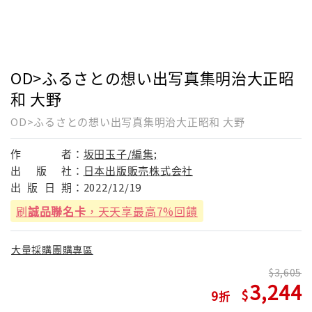
OD>ふるさとの想い出写真集明治大正昭
和 大野
OD>ふるさとの想い出写真集明治大正昭和 大野
作
者：
坂田玉子/編集;
出
版
社：
日本出版販売株式会社
出
版
日
期：
2022/12/19
刷
誠品聯名卡
，天天享最高7%回饋
大量採購團購專區
3,605
3,244
9