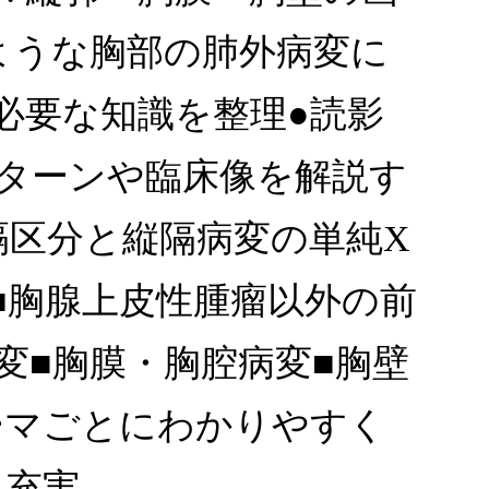
ような胸部の肺外病変に
必要な知識を整理●読影
ターンや臨床像を解説す
隔区分と縦隔病変の単純X
■胸腺上皮性腫瘤以外の前
変■胸膜・胸腔病変■胸壁
ーマごとにわかりやすく
充実.