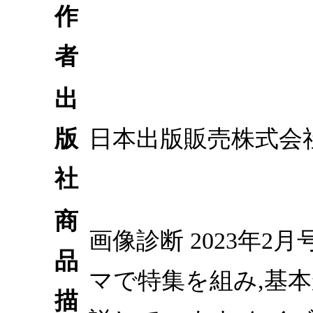
作
者
出
版
日本出版販売株式会
社
商
画像診断 2023年2月
品
マで特集を組み,基
描