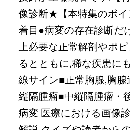
像診断★【本特集のポイ
着目●病変の存在診断だ
上必要な正常解剖やポピ
るとともに,稀な疾患に
線サイン■正常胸腺,胸
縦隔腫瘤■中縦隔腫瘤・
病変 医療における画像
解説.クイズや読者から