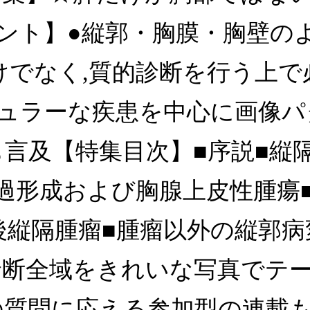
ント】●縦郭・胸膜・胸壁の
けでなく,質的診断を行う上で
ュラーな疾患を中心に画像パ
も言及【特集目次】■序説■縦
腺過形成および胸腺上皮性腫瘍
後縦隔腫瘤■腫瘤以外の縦郭病
診断全域をきれいな写真でテ
の質問に応える参加型の連載も