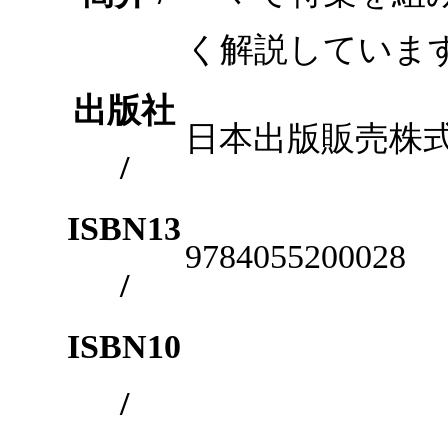
く解説していま
出版社
日本出版販売株
/
ISBN13
9784055200028
/
ISBN10
/