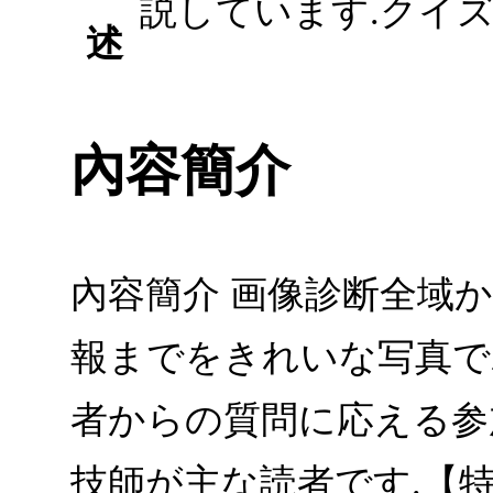
説しています.クイ
述
內容簡介
內容簡介 画像診断全域
報までをきれいな写真で
者からの質問に応える参
技師が主な読者です.【