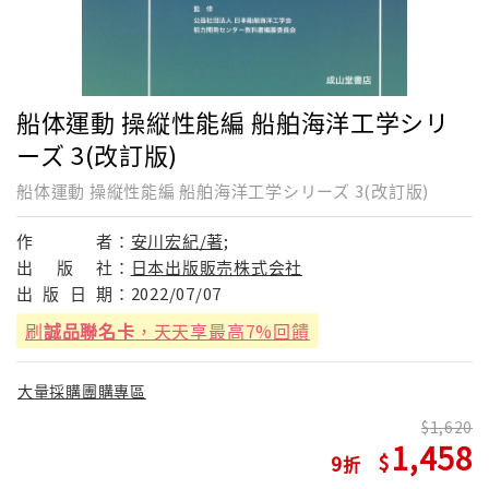
船体運動 操縦性能編 船舶海洋工学シリ
ーズ 3(改訂版)
船体運動 操縦性能編 船舶海洋工学シリーズ 3(改訂版)
作
者：
安川宏紀/著;
出
版
社：
日本出版販売株式会社
出
版
日
期：
2022/07/07
刷
誠品聯名卡
，天天享最高7%回饋
大量採購團購專區
1,620
1,458
9