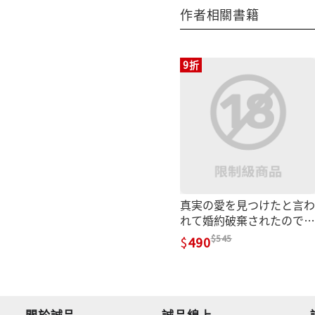
作者相關書籍
9折
真実の愛を見つけたと言わ
れて婚約破棄されたので、
復縁を迫られても今さらも
545
490
う遅いです!
關於誠品
誠品線上