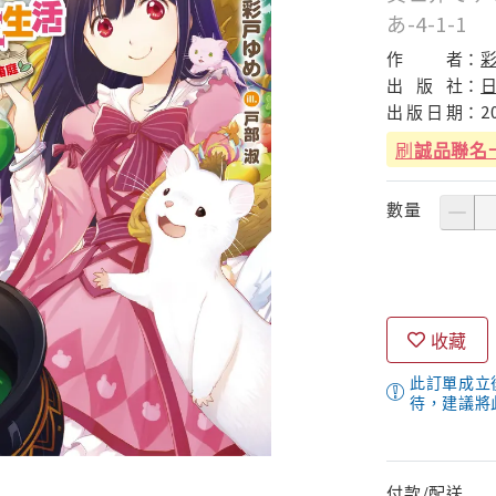
あ-4-1-1
作
者：
彩
出
版
社：
出
版
日
期：
2
刷
誠品聯名
數量
收藏
此訂單成立
待，建議將
付款/配送