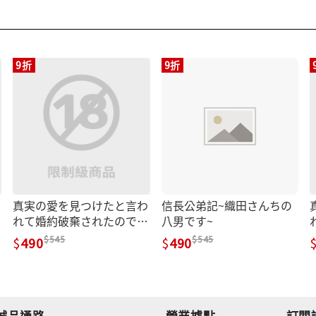
9折
9折
真実の愛を見つけたと言わ
信長公弟記~織田さんちの
れて婚約破棄されたので、
八男です~
復縁を迫られても今さらも
545
545
490
490
う遅いです! 2 Mノベルスf
誠品通路
營業據點
訂閱