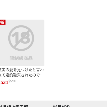
9折
真実の愛を見つけたと言わ
れて婚約破棄されたので、
復縁を迫られても今さらも
590
531
う遅いです! 3 Mノベルスf
誠品線上電子報
誠品APP