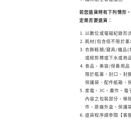
若您退貨時有下列情形，
定是否要退貨：
以數位或電磁紀錄形式
耗材(包含但不限於墨
衣飾鞋類/寢具/織品
或經剪標或下水或商
食品、美容/保養用
限於瓶蓋、封口、封膜
保護袋、配件紙箱、
家電、3C、畫作、
內容之包裝部分、移除
件、原廠外盒、保護
退貨程序請參閱【客