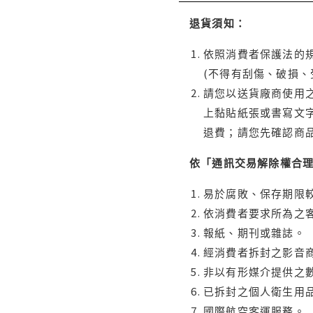
退貨須知：
依照消費者保護法的規
(不得有刮傷、破損、
請您以送貨廠商使用
上黏貼紙張或書寫文
退費；請您先確認商
依「通訊交易解除權合
易於腐敗、保存期限較
依消費者要求所為之客
報紙、期刊或雜誌。
經消費者拆封之影音
非以有形媒介提供之數
已拆封之個人衛生用品
國際航空客運服務。