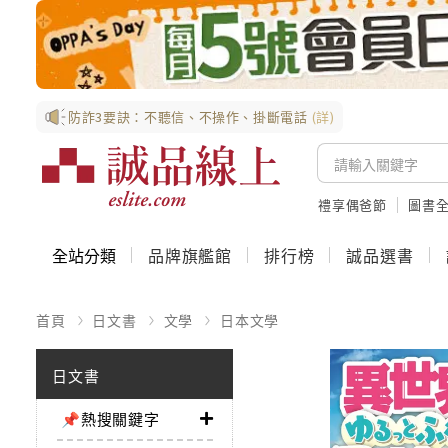
防詐3要訣：不聽信、不操作、掛斷電話
(詳)
禮享偶爸節
圖書全
全站分類
品牌旗艦館
排行榜
誠品選書
首頁
日文書
文學
日本文學
日文書
📌熱搜關鍵字