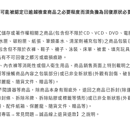
可能被認定已逾越檢查商品之必要程度而須負擔為回復原狀必要
儲存或著作權相關之商品(包含但不限於CD、VCD、DVD、電
水匣、碳粉匣、紙張、筆類墨水、清潔劑補充包等)之商品包裝已
(包含但不限於衣褲、鞋子、襪子、泳裝、床單、被套、填充玩具
品有不可回復之髒污或磨損痕跡。
品、內衣褲等消耗性或個人衛生用品、商品銷售頁面上特別載明之
等接觸商品內容之包裝部分)或已非全新狀態(外觀有刮傷、破
保麗龍、隨貨文件、贈品等)。
電子閱讀器等商品，除商品本身有瑕疵外，退回之商品已拆封(除
封條、拆除吊牌、拆除貼膠或標籤等情形)或已非全新狀態(外
袋、配件紙箱、保麗龍、隨貨文件、贈品等)。
服專區→常見問題→誠品線上退貨退款】之說明。