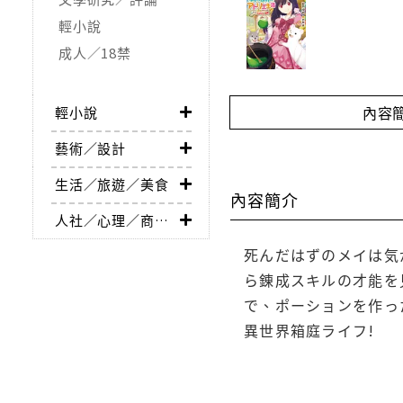
輕小說
成人／18禁
內容
輕小說
藝術／設計
生活／旅遊／美食
內容簡介
人社／心理／商業／其他
死んだはずのメイは気
ら錬成スキルの才能を
で、ポーションを作っ
異世界箱庭ライフ!