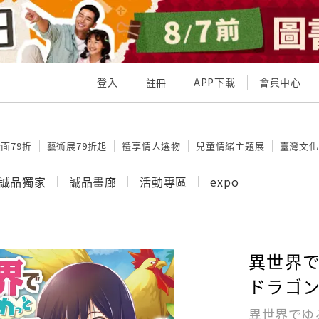
登入
APP下載
會員中心
註冊
面79折
藝術展79折起
禮享情人選物
兒童情緒主題展
臺灣文化
誠品獨家
誠品畫廊
活動專區
expo
異世界
ドラゴンノ
異世界でゆ