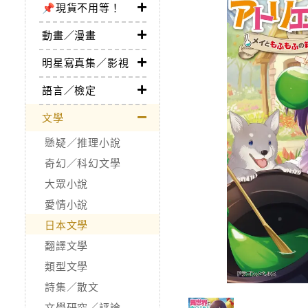
📌現貨不用等！
動畫／漫畫
明星寫真集／影視
語言／檢定
文學
懸疑／推理小說
奇幻／科幻文學
大眾小說
愛情小說
日本文學
翻譯文學
類型文學
詩集／散文
文學研究／評論