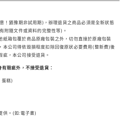
注意！猶豫期非試用期)，辦理退貨之商品必須是全新狀態
有附隨文件或資料的完整性等)。
他紙箱包覆於商品原廠包裝之外，切勿直接於原廠包裝
本公司得依毀損程度扣除回復原狀必要費用(整新費)後
瑕疵，本公司接受退貨。
身有瑕疵外，不接受退貨：
蛋糕)
供。(如:電子書)