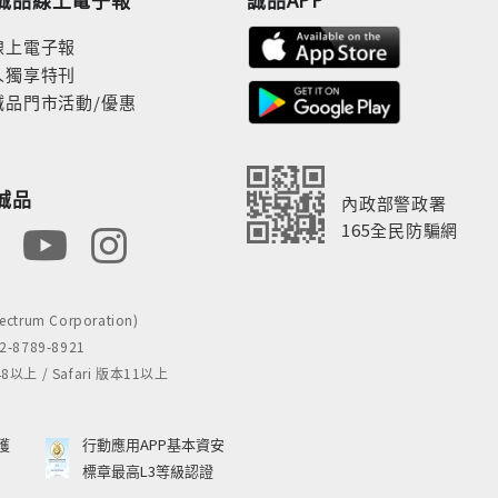
線上電子報
人獨享特刊
誠品門市活動/優惠
誠品
內政部警政署
165全民防騙網
rum Corporation)
8789-8921
 / Safari 版本11以上
獲
行動應用APP基本資安
標章最高L3等級認證