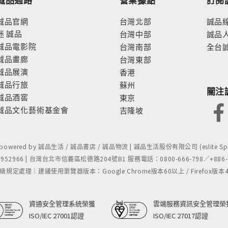
誠品官網
台灣北部
誠品
迷
誠品
台灣中部
誠品
誠品電影院
台灣南部
全台
誠品畫廊
台灣東部
誠品展演
香港
誠品行旅
蘇州
關注
誠品酒窖
東京
誠品文化藝術基金會
吉隆坡
- powered by 誠品生活 / 誠品書店 / 誠品物流 | 誠品生活股份有限公司 (eslite Spect
52966 | 台灣台北市信義區松德路204號B1 服務電話：0800-666-798／+886-2-
處理｜建議使用瀏覽器版本：Google Chrome版本60以上 / Firefox版本48以上
資通安全管理系統榮獲
雲端服務資訊安全管理榮
ISO/IEC 27001認證
ISO/IEC 27017認證