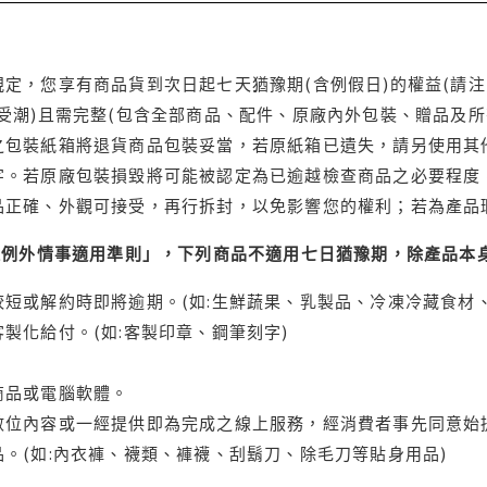
定，您享有商品貨到次日起七天猶豫期(含例假日)的權益(請
受潮)且需完整(包含全部商品、配件、原廠內外包裝、贈品及所
之包裝紙箱將退貨商品包裝妥當，若原紙箱已遺失，請另使用其
字。若原廠包裝損毀將可能被認定為已逾越檢查商品之必要程度，
品正確、外觀可接受，再行拆封，以免影響您的權利；若為產品
理例外情事適用準則」，下列商品不適用七日猶豫期，除產品本
短或解約時即將逾期。(如:生鮮蔬果、乳製品、冷凍冷藏食材、
製化給付。(如:客製印章、鋼筆刻字)
商品或電腦軟體。
位內容或一經提供即為完成之線上服務，經消費者事先同意始提
。(如:內衣褲、襪類、褲襪、刮鬍刀、除毛刀等貼身用品)