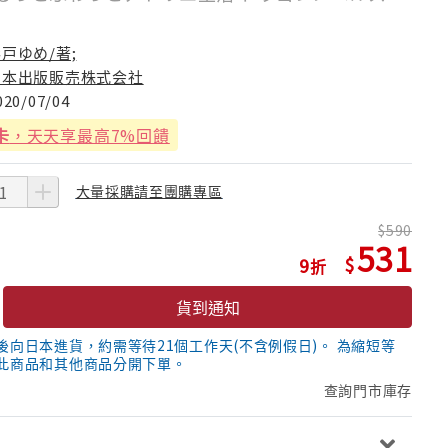
戸ゆめ/著;
日本出版販売株式会社
020/07/04
卡
，天天享最高7%回饋
大量採購請至團購專區
590
531
9
貨到通知
後向日本進貨，約需等待21個工作天(不含例假日)。 為縮短等
此商品和其他商品分開下單。
查詢門市庫存