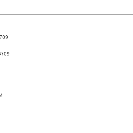
709
6709
CM