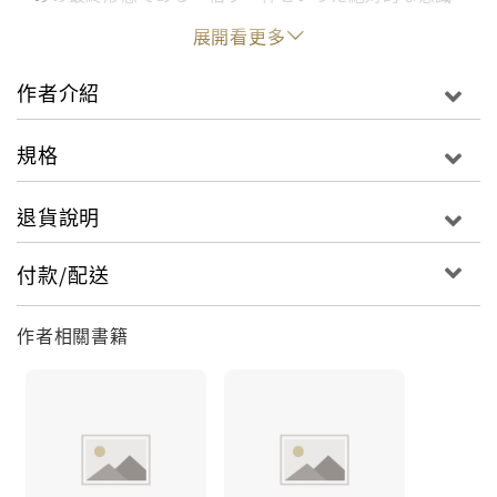
状態について、著者の卓越した言語化能力によって肉
展開看更多
迫するとともに、魂に直接作用し、理解を促す言外の
エネルギーに満ちたものとなった。インドやチベット
作者介紹
で多種多様な非日常的経験を積み、自らが「目覚め」
を体現している著者の体験から来る叡智を以て語られ
規格
る、悟りと死、その二つの共通点を巡る記述は、古典
書を紐解くようなものでもあり、いまだかつて描かれ
退貨說明
たことのない壮大な宇宙の神秘に読者を誘うものでも
ある。長らく開催されてきた著者の勉強会等での質疑
付款/配送
応答から厳選された問答も収載されており、著者独特
の人間的な愛の溢れる語り口で、修道者たちの目覚め
作者相關書籍
を呼び覚まし、現代を生きるための力強い導きを与え
てくれるものである。これを以て三部作の最終作とな
るが、三作が相互に補い合って完成する形となってい
る。求道者にはぜひ手に取って頂きたい、王道の傑作
集である。 圧倒的な直観的言語化力と経験値によって
描き出す宗教的な「目覚め」とは。「恩寵の力」「母