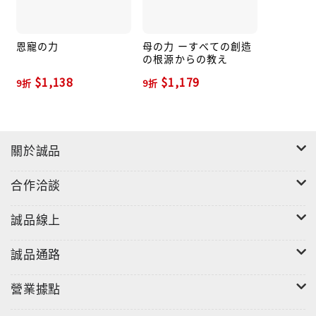
の力」に続く最終作にして著者の真骨頂。
恩寵の力
母の力 ーすべての創造
の根源からの教え
$1,138
$1,179
9折
9折
關於誠品
合作洽談
誠品線上
誠品通路
營業據點