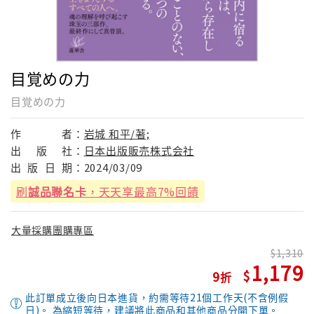
目覚めの力
目覚めの力
作
者：
岩城 和平/著;
出
版
社：
日本出版販売株式会社
出
版
日
期：
2024/03/09
刷
誠品聯名卡
，天天享最高7%回饋
大量採購團購專區
1,310
1,179
9
此訂單成立後向日本進貨，約需等待21個工作天(不含例假
日)。 為縮短等待，建議將此商品和其他商品分開下單。