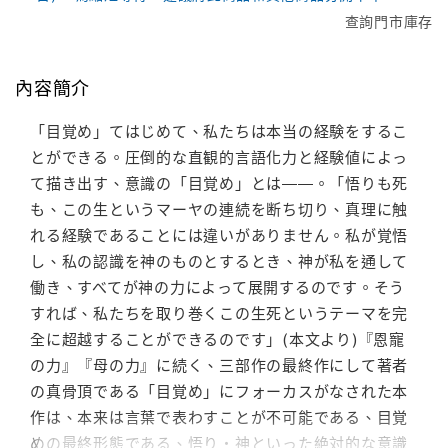
查詢門市庫存
內容簡介
「目覚め」てはじめて、私たちは本当の経験をするこ
とができる。圧倒的な直観的言語化力と経験値によっ
て描き出す、意識の「目覚め」とは――。「悟りも死
も、この生というマーヤの連続を断ち切り、真理に触
れる経験であることには違いがありません。私が覚悟
し、私の認識を神のものとするとき、神が私を通して
働き、すべてが神の力によって展開するのです。そう
すれば、私たちを取り巻くこの生死というテーマを完
全に超越することができるのです」(本文より)『恩寵
の力』『母の力』に続く、三部作の最終作にして著者
の真骨頂である「目覚め」にフォーカスがなされた本
作は、本来は言葉で表わすことが不可能である、目覚
めの最終形態である、悟り・神といった絶対的な意識