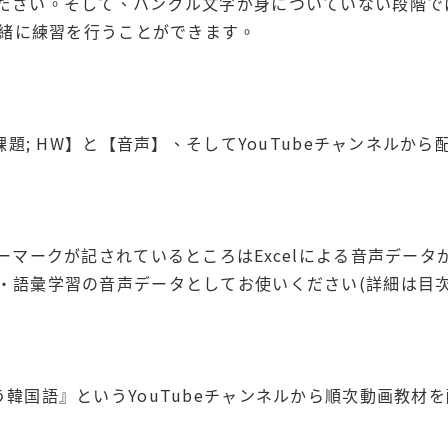
ださい。そして、ハングル文字が身についていない段階で
一緒に練習を行うことができます。
【課題; HW】と【音声】、そしてYouTubeチャンネル
カーマークが記されているところはExcelによる音声デー
語彙学習の音声データとしてお使いください(詳細は目次vi
う韓国語』というYouTubeチャンネルから順次動画教材