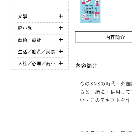
文學
輕小說
內容簡介
藝術／設計
生活／旅遊／美食
人社／心理／商業／其他
內容簡介
今のSNSの時代、外国
らと一緒に、併用して
い、このテキストを作