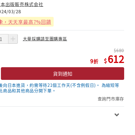
日本出版販売株式会社
024/03/28
卡
，天天享最高7%回饋
大量採購請至團購專區
680
612
9
貨到通知
後向日本進貨，約需等待21個工作天(不含例假日)。 為縮短等
此商品和其他商品分開下單。
查詢門市庫存