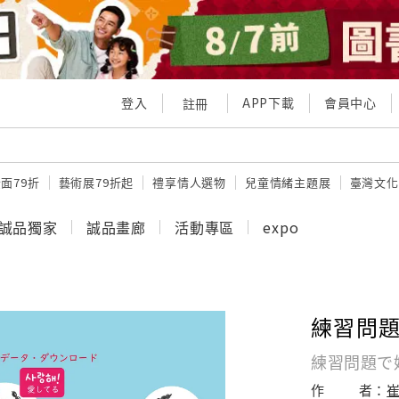
登入
APP下載
會員中心
註冊
面79折
藝術展79折起
禮享情人選物
兒童情緒主題展
臺灣文化
誠品獨家
誠品畫廊
活動專區
expo
練習問
練習問題で
作
者：
崔