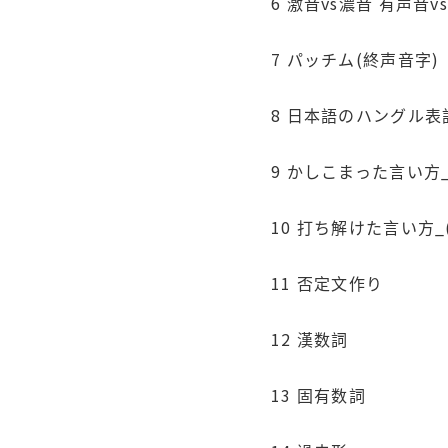
6 激音vs濃音 有声音v
7 パッチム(終声音字)
8 日本語のハングル表
9 かしこまった言い方
10 打ち解けた言い方_
11 否定文作り
12 漢数詞
13 固有数詞