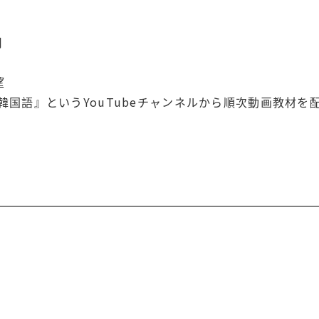
用
望
韓国語』というYouTubeチャンネルから順次動画教材を