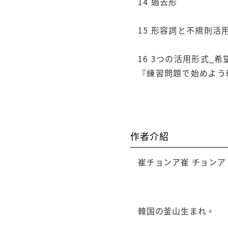
14 過去形
15 形容詞と不規則活
16 3つの活用形式_希
『練習問題で始めよう
作者介紹
崔チョンア崔 チョンア
韓国の釜山生まれ。