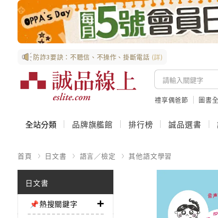
防詐3要訣：不聽信、不操作、掛斷電話
(詳)
禮享偶爸節
圖書全
全站分類
品牌旗艦館
排行榜
誠品選書
首頁
日文書
語言／檢定
其他語文學習
日文書
📌熱搜關鍵字