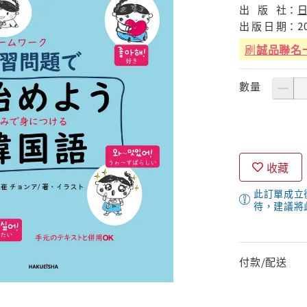
出
版
社：
出
版
日
期：
2
刷
誠品聯名
數量
收藏
此訂單成立
待，建議將
付款/配送