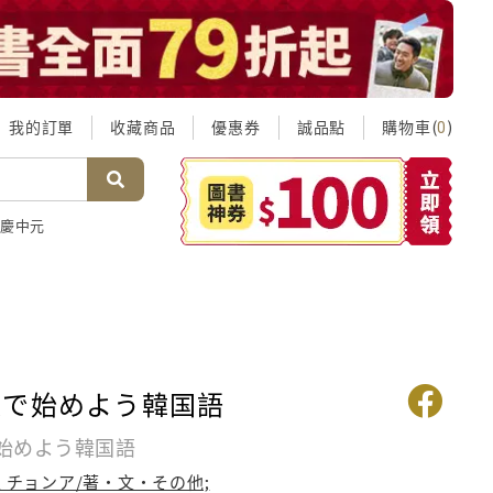
我的訂單
收藏商品
優惠券
誠品點
購物車(
)
0
慶中元
題で始めよう韓国語
始めよう韓国語
 チョンア/著・文・その他;