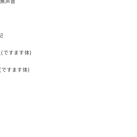
s無声音
記
_(ですます体)
(ですます体)