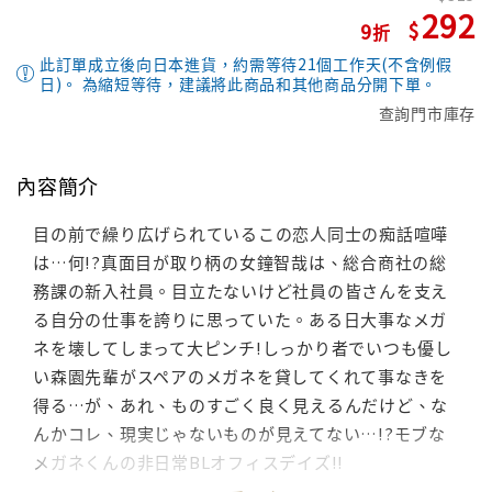
292
9
此訂單成立後向日本進貨，約需等待21個工作天(不含例假
日)。 為縮短等待，建議將此商品和其他商品分開下單。
查詢門市庫存
內容簡介
目の前で繰り広げられているこの恋人同士の痴話喧嘩
は…何!?真面目が取り柄の女鐘智哉は、総合商社の総
務課の新入社員。目立たないけど社員の皆さんを支え
る自分の仕事を誇りに思っていた。ある日大事なメガ
ネを壊してしまって大ピンチ!しっかり者でいつも優し
い森園先輩がスペアのメガネを貸してくれて事なきを
得る…が、あれ、ものすごく良く見えるんだけど、な
んかコレ、現実じゃないものが見えてない…!?モブな
メガネくんの非日常BLオフィスデイズ!!