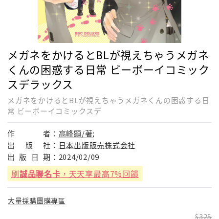
メガネをかけるとBLが視えちゃうメガネ
くんの困惑する日常 ビーボーイコミック
スデラックス
メガネをかけるとBLが視えちゃうメガネくんの困惑する日
常 ビーボーイコミックスデ
作
者：
高峰顕/著;
出
版
社：
日本出版販売株式会社
出
版
日
期：
2024/02/09
刷
誠品聯名卡
，天天享最高7%回饋
大量採購團購專區
325