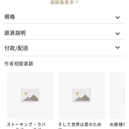
展開看更多
規格
退貨說明
付款/配送
作者相關書籍
ストーキング・ラバ
そして世界は君のため
お姫様だ