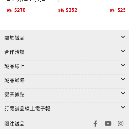
ー・ラバー・ラバー
に
$270
$252
$256
9折
9折
9折
關於誠品
合作洽談
誠品線上
誠品通路
營業據點
訂閱誠品線上電子報
關注誠品