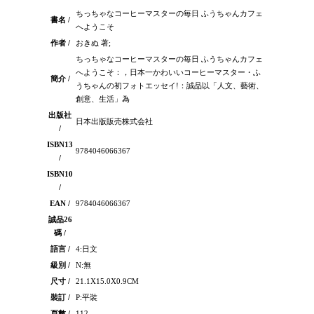
ちっちゃなコーヒーマスターの毎日 ふうちゃんカフェ
書名 /
へようこそ
作者 /
おきぬ 著;
ちっちゃなコーヒーマスターの毎日 ふうちゃんカフェ
へようこそ：，日本一かわいいコーヒーマスター・ふ
簡介 /
うちゃんの初フォトエッセイ!：誠品以「人文、藝術、
創意、生活」為
出版社
日本出版販売株式会社
/
ISBN13
9784046066367
/
ISBN10
/
EAN /
9784046066367
誠品26
碼 /
語言 /
4:日文
級別 /
N:無
尺寸 /
21.1X15.0X0.9CM
裝訂 /
P:平裝
頁數 /
112