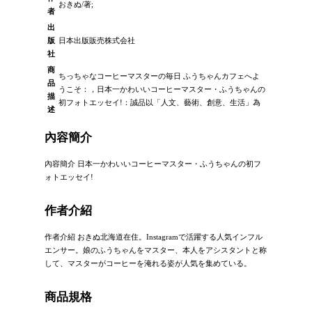
おきぬ/著;
者
出
版
日本出版販売株式会社
社
商
ちっちゃなコーヒーマスターの毎日 ふうちゃんカフェへよ
品
うこそ：，日本一かわいいコーヒーマスター・ふうちゃんの
描
初フォトエッセイ!：誠品以「人文、藝術、創意、生活」為
述
內容簡介
內容簡介 日本一かわいいコーヒーマスター・ふうちゃんの初フ
ォトエッセイ!
作者介紹
作者介紹 おきぬ北海道在住。Instagramで活躍する人気インフル
エンサー。娘のふうちゃんをマスター、本人をアシスタントと称
して、マスターがコーヒーを淹れる姿が人気を集めている。
商品規格