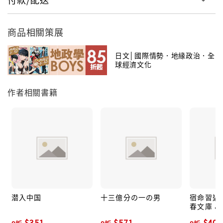
商品相關策展
日文│國際情勢．地緣政治．全
球經濟文化
作者相關書籍
潜入中国
十三億分の一の男
宿命習近
春文庫 み-
$351
$571
$409