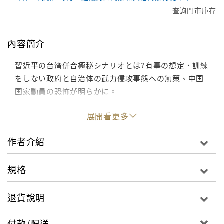
查詢門市庫存
內容簡介
習近平の台湾併合極秘シナリオとは?有事の想定・訓練
をしない政府と自治体の武力侵攻事態への無策、中国
国家動員の恐怖が明らかに。
展開看更多
作者介紹
規格
退貨說明
付款/配送