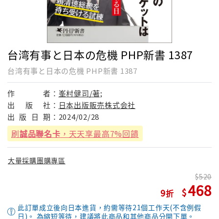
台湾有事と日本の危機 PHP新書 1387
台湾有事と日本の危機 PHP新書 1387
作
者：
峯村健司/著;
出
版
社：
日本出版販売株式会社
出
版
日
期：
2024/02/28
刷
誠品聯名卡
，天天享最高7%回饋
大量採購團購專區
520
468
9
此訂單成立後向日本進貨，約需等待21個工作天(不含例假
日)。 為縮短等待，建議將此商品和其他商品分開下單。