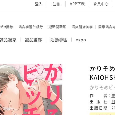
登入
APP下載
會員中心
註冊
站9折券
語言學習ㄅ級分
迎新開鞋祭
清爽肌膚美學
開學語言
誠品獨家
誠品畫廊
活動專區
expo
かりそめ
KAIOHS
かりそめビッチ
作
者：
栗
出
版
社：
出
版
日
期：
2