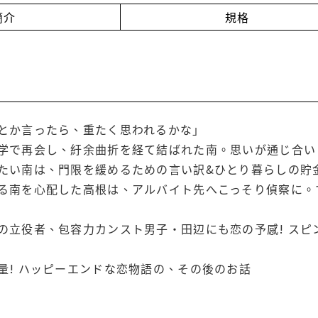
簡介
規格
とか言ったら、重たく思われるかな」
学で再会し、紆余曲折を経て結ばれた南。思いが通じ合い
たい南は、門限を緩めるための言い訳&ひとり暮らしの貯
る南を心配した高根は、アルバイト先へこっそり偵察に。
の立役者、包容力カンスト男子・田辺にも恋の予感! ス
量! ハッピーエンドな恋物語の、その後のお話