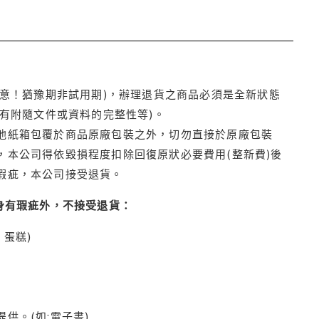
注意！猶豫期非試用期)，辦理退貨之商品必須是全新狀態
有附隨文件或資料的完整性等)。
他紙箱包覆於商品原廠包裝之外，切勿直接於原廠包裝
本公司得依毀損程度扣除回復原狀必要費用(整新費)後
瑕疵，本公司接受退貨。
身有瑕疵外，不接受退貨：
蛋糕)
供。(如:電子書)