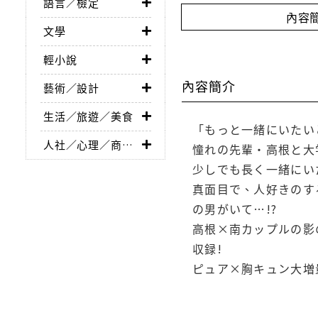
語言／檢定
內容
文學
輕小說
內容簡介
藝術／設計
生活／旅遊／美食
「もっと一緒にいたい
人社／心理／商業／其他
憧れの先輩・高根と大
少しでも長く一緒にい
真面目で、人好きのす
の男がいて…!?
高根×南カップルの影
収録!
ピュア×胸キュン大増