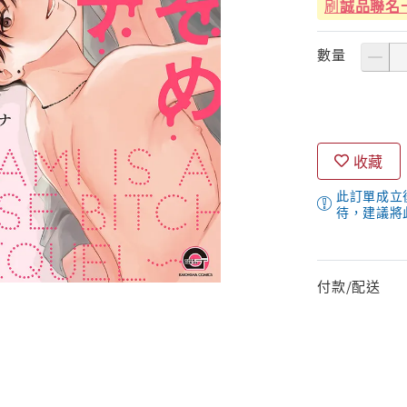
刷
誠品聯名
數量
收藏
此訂單成立
待，建議將
付款/配送