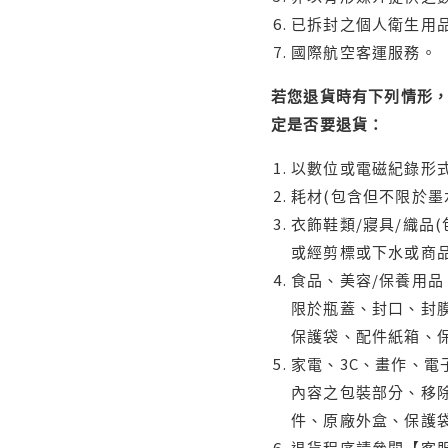
已拆封之個人衛生用品
國際航空客運服務。
若您退貨時有下列情形，
定是否要退貨：
以數位或電磁紀錄形式
耗材(包含但不限於墨
衣飾鞋類/寢具/織品
或經剪標或下水或商
食品、美容/保養用
限於瓶蓋、封口、封膜
保護袋、配件紙箱、
家電、3C、畫作、
內容之包裝部分、移除
件、原廠外盒、保護
退貨程序請參閱【客