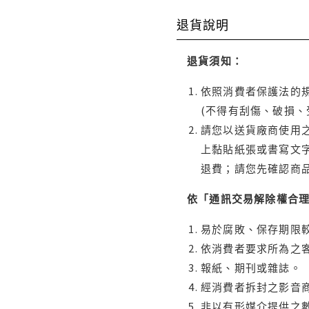
退貨說明
退貨須知：
依照消費者保護法的規
(不得有刮傷、破損、
請您以送貨廠商使用
上黏貼紙張或書寫文
退費；請您先確認商
依「通訊交易解除權合
易於腐敗、保存期限較
依消費者要求所為之客
報紙、期刊或雜誌。
經消費者拆封之影音
非以有形媒介提供之數