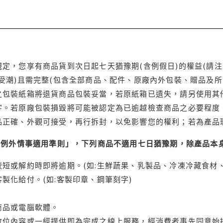
定，您享有商品貨到次日起七天猶豫期(含例假日)的權益(請
受潮)且需完整(包含全部商品、配件、原廠內外包裝、贈品及所
之包裝紙箱將退貨商品包裝妥當，若原紙箱已遺失，請另使用其
字。若原廠包裝損毀將可能被認定為已逾越檢查商品之必要程度，
品正確、外觀可接受，再行拆封，以免影響您的權利；若為產品
理例外情事適用準則」，下列商品不適用七日猶豫期，除產品本
短或解約時即將逾期。(如:生鮮蔬果、乳製品、冷凍冷藏食材、
製化給付。(如:客製印章、鋼筆刻字)
商品或電腦軟體。
位內容或一經提供即為完成之線上服務，經消費者事先同意始提