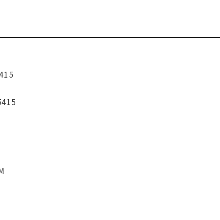
415
5415
CM