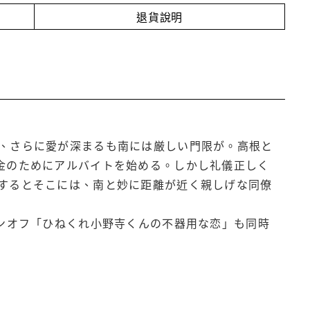
退貨說明
、さらに愛が深まるも南には厳しい門限が。高根と
金のためにアルバイトを始める。しかし礼儀正しく
するとそこには、南と妙に距離が近く親しげな同僚
ピンオフ「ひねくれ小野寺くんの不器用な恋」も同時