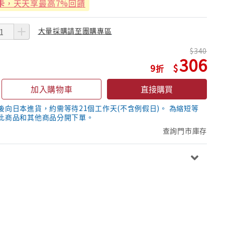
卡
，天天享最高7%回饋
大量採購請至團購專區
340
306
9
加入購物車
直接購買
後向日本進貨，約需等待21個工作天(不含例假日)。 為縮短等
此商品和其他商品分開下單。
查詢門市庫存