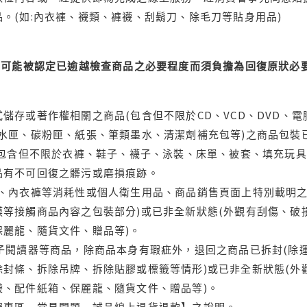
。(如:內衣褲、襪類、褲襪、刮鬍刀、除毛刀等貼身用品)
可能被認定已逾越檢查商品之必要程度而須負擔為回復原狀必要
儲存或著作權相關之商品(包含但不限於CD、VCD、DVD、電
水匣、碳粉匣、紙張、筆類墨水、清潔劑補充包等)之商品包裝已
(包含但不限於衣褲、鞋子、襪子、泳裝、床單、被套、填充玩具
品有不可回復之髒污或磨損痕跡。
品、內衣褲等消耗性或個人衛生用品、商品銷售頁面上特別載明之
等接觸商品內容之包裝部分)或已非全新狀態(外觀有刮傷、破
保麗龍、隨貨文件、贈品等)。
電子閱讀器等商品，除商品本身有瑕疵外，退回之商品已拆封(除
封條、拆除吊牌、拆除貼膠或標籤等情形)或已非全新狀態(外
袋、配件紙箱、保麗龍、隨貨文件、贈品等)。
服專區→常見問題→誠品線上退貨退款】之說明。