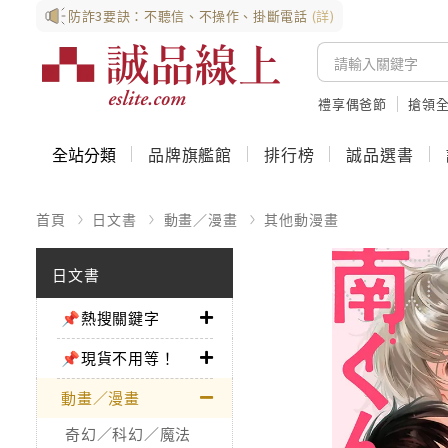
防詐3要訣：不聽信、不操作、掛斷電話
(詳)
禮享偶爸節
搶領全
全站分類
品牌旗艦館
排行榜
誠品選書
首頁
日文書
動畫／漫畫
其他動漫畫
日文書
📌熱搜關鍵字
📌現貨不用等！
動畫／漫畫
奇幻／科幻／魔法