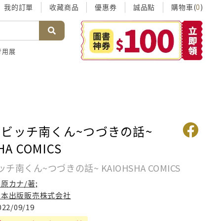
我的訂單
收藏商品
優惠券
誠品點
購物車(
)
0
考用展
ビッチ南くん~つづきの話~
HA COMICS
南くん~つづきの話~ KAIOHSHA COMICS
原カナ/著;
日本出版販売株式会社
022/09/19