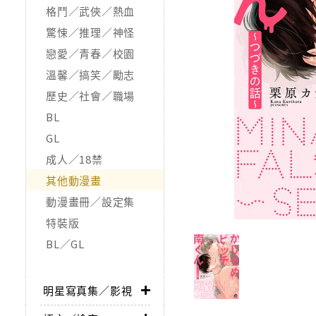
格鬥／武俠／熱血
驚悚／推理／神怪
戀愛／青春／校園
溫馨／搞笑／勵志
歷史／社會／職場
BL
GL
成人／18禁
其他動漫畫
動漫畫冊／設定集
特裝版
BL／GL
明星寫真集／影視