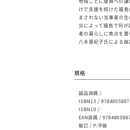
地域ごとに復興への課
けで支援を続けた福島
まされない当事者の生
災によって福島で何が
者の暮らしに焦点を置い
八木亜紀子氏による座
規格
誠品貨碼 /
ISBN13 / 9784805887
ISBN10 /
EAN貨碼 / 978480588
裝訂 / P:平裝