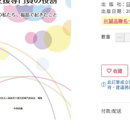
出
版
社：
出
版
日
期：
2
刷
誠品聯名
數量
收藏
此訂單成立
待，建議將
付款/配送