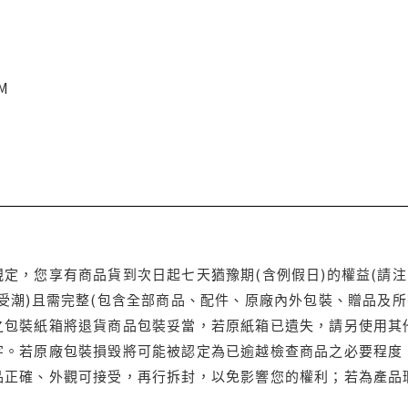
CM
定，您享有商品貨到次日起七天猶豫期(含例假日)的權益(請
受潮)且需完整(包含全部商品、配件、原廠內外包裝、贈品及所
之包裝紙箱將退貨商品包裝妥當，若原紙箱已遺失，請另使用其
字。若原廠包裝損毀將可能被認定為已逾越檢查商品之必要程度，
品正確、外觀可接受，再行拆封，以免影響您的權利；若為產品