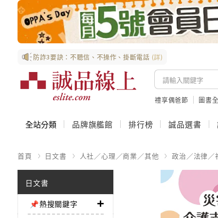
防詐3要訣：不聽信、不操作、掛斷電話
(詳)
禮享偶爸節
圖書全
全站分類
品牌旗艦館
排行榜
誠品選書
首頁
日文書
人社／心理／商業／其他
政治／法律／
日文書
📌熱搜關鍵字