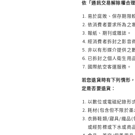
依「通訊交易解除權合
易於腐敗、保存期限較
依消費者要求所為之客
報紙、期刊或雜誌。
經消費者拆封之影音
非以有形媒介提供之數
已拆封之個人衛生用品
國際航空客運服務。
若您退貨時有下列情形，
定是否要退貨：
以數位或電磁紀錄形式
耗材(包含但不限於墨
衣飾鞋類/寢具/織品
或經剪標或下水或商