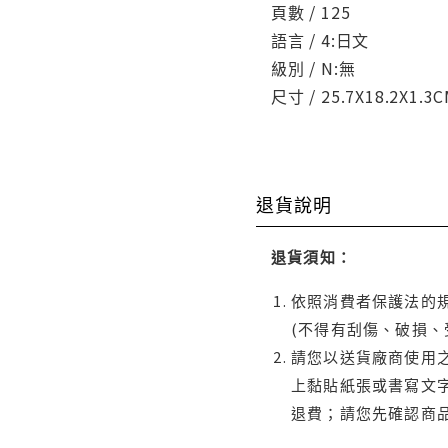
頁數 / 125
語言 / 4:日文
級別 / N:無
尺寸 / 25.7X18.2X1.3
退貨說明
退貨須知：
依照消費者保護法的規
(不得有刮傷、破損、
請您以送貨廠商使用
上黏貼紙張或書寫文
退費；請您先確認商