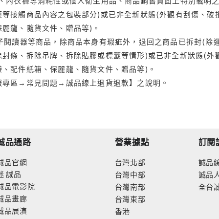
品、內衣褲等消耗性或個人衛生用品、商品銷售頁面上特別載明之
等接觸商品內容之包裝部分)或已非全新狀態(外觀有刮傷、破
保麗龍、隨貨文件、贈品等)。
電子閱讀器等商品，除商品本身有瑕疵外，退回之商品已拆封(除
封條、拆除吊牌、拆除貼膠或標籤等情形)或已非全新狀態(外
袋、配件紙箱、保麗龍、隨貨文件、贈品等)。
服專區→常見問題→誠品線上退貨退款】之說明。
誠品通路
營業據點
訂閱
誠品官網
台灣北部
誠品
迷
誠品
台灣中部
誠品
誠品電影院
台灣南部
全台
誠品畫廊
台灣東部
誠品展演
香港