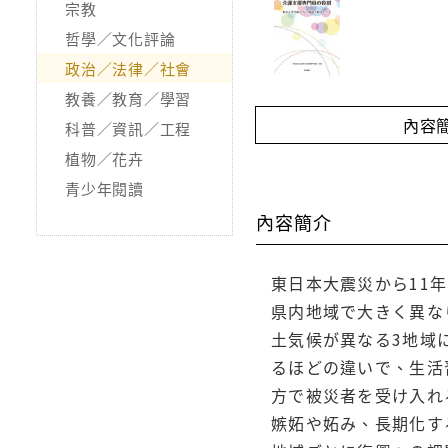
宗教
哲學／文化評論
政治／法律／社會
教養／教育／學習
內容
科普／資訊／工程
植物／花卉
青少年閱讀
內容簡介
東日本大震災から11
県内地域で大きく異な
土気候が異なる3地域
るほどの違いで、生活
方で被災者を受け入れ
嫉妬や妬み、長期化す