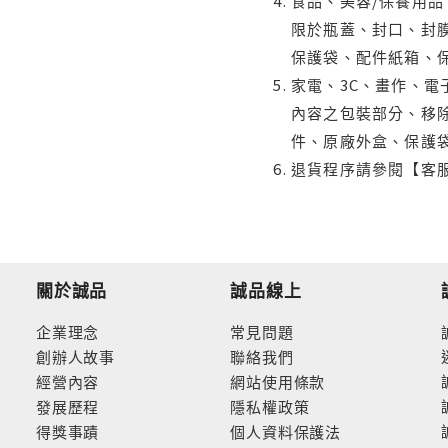
食品、美容/保養用
限於瓶蓋、封口、封膜
保護袋、配件紙箱、
家電、3C、畫作、
內容之包裝部分、移除
件、原廠外盒、保護
退貨程序請參閱【客
關於誠品
誠品線上
企業理念
常見問題
創辦人故事
聯絡我們
經營內容
網站使用條款
發展歷程
隱私權政策
得獎事蹟
個人資料保護法