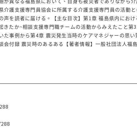
題が異なる福島県において、自身も被災者でありながら介
県介護支援専門員協会に所属する介護支援専門員の活動と
の声を読者に届ける。【主な目次】第1章 福島県内におけ
起きたか~相談支援専門職チームの活動からみえたこと第3
た事例から第4章 震災発生当時のケアマネジャーの思い第5
談会付録 震災時のあるある【著者情報】一般社団法人福
288
7288