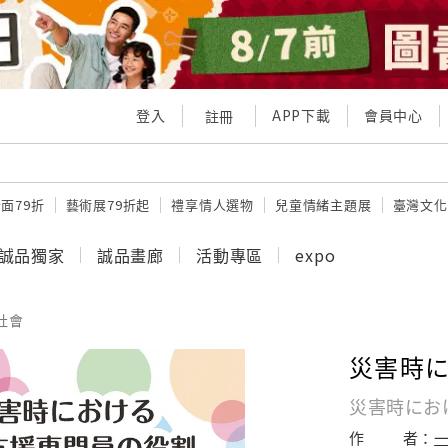
登入
APP下載
會員中心
註冊
面79折
藝術展79折起
禮享情人選物
兒童情緒主題展
臺灣文化
誠品獨家
誠品畫廊
活動專區
expo
社會
災害時
災害時にお
作
者：