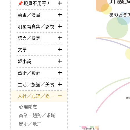
📌現貨不用等！
動畫／漫畫
明星寫真集／影視
語言／檢定
文學
輕小說
藝術／設計
生活／旅遊／美食
人社／心理／商業／其他
心理勵志
商業／趨勢／求職
歷史／地理