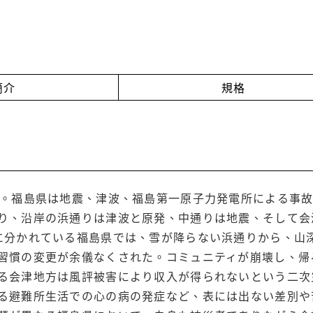
簡介
規格
年。福島県は地震、津波、福島第一原子力発電所による事
り、沿岸の浜通りは津波と原発、中通りは地震、そして会
に分かれている福島県では、雪が降らない浜通りから、山
習慣の変更が余儀なくされた。コミュニティが崩壊し、帰
る会津地方は風評被害により収入が得られないという二次
る避難所生活での心の病の発症など、表には出ない差別や