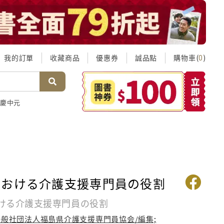
我的訂單
收藏商品
優惠券
誠品點
購物車(
)
0
慶中元
における介護支援専門員の役割
ける介護支援専門員の役割
一般社団法人福島県介護支援専門員協会/編集;