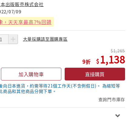
日本出版販売株式会社
022/07/09
卡
，天天享最高7%回饋
大量採購請至團購專區
1,265
1,138
9
加入購物車
直接購買
後向日本進貨，約需等待21個工作天(不含例假日)。 為縮短等
此商品和其他商品分開下單。
查詢門市庫存