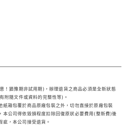
注意！猶豫期非試用期)，辦理退貨之商品必須是全新狀態
有附隨文件或資料的完整性等)。
他紙箱包覆於商品原廠包裝之外，切勿直接於原廠包裝
本公司得依毀損程度扣除回復原狀必要費用(整新費)後
瑕疵，本公司接受退貨。