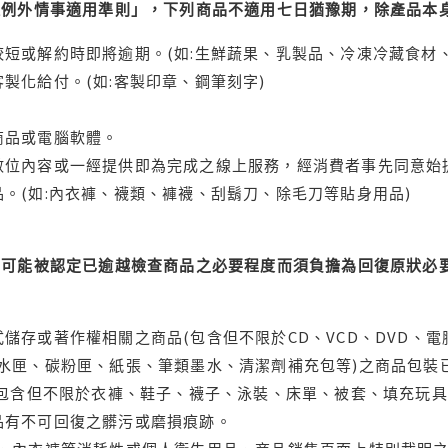
理例外情事適用準則」，下列商品不適用七日猶豫期，除產品本
短或解約時即將逾期。(如:生鮮蔬果、乳製品、冷凍冷藏食材、
製化給付。(如:客製印章、鋼筆刻字)
商品或電腦軟體。
位內容或一經提供即為完成之線上服務，經消費者事先同意始提
。(如:內衣褲、襪類、褲襪、刮鬍刀、除毛刀等貼身用品)
可能被認定已逾越檢查商品之必要程度而須負擔為回復原狀必要
儲存或著作權相關之商品(包含但不限於CD、VCD、DVD、電
水匣、碳粉匣、紙張、筆類墨水、清潔劑補充包等)之商品包裝已
(包含但不限於衣褲、鞋子、襪子、泳裝、床單、被套、填充玩具
品有不可回復之髒污或磨損痕跡。