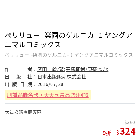
ペリリュー -楽園のゲルニカ- 1 ヤングア
ニマルコミックス
ペリリュー -楽園のゲルニカ- 1 ヤングアニマルコミックス
作
者：
武田一義/著;平塚柾緒/原案協力;
出
版
社：
日本出版販売株式会社
出
版
日
期：
2016/07/28
刷
誠品聯名卡
，天天享最高7%回饋
大量採購團購專區
360
324
9