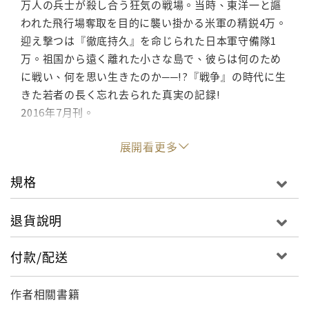
万人の兵士が殺し合う狂気の戦場。当時、東洋一と謳
われた飛行場奪取を目的に襲い掛かる米軍の精鋭4万。
迎え撃つは『徹底持久』を命じられた日本軍守備隊1
万。祖国から遠く離れた小さな島で、彼らは何のため
に戦い、何を思い生きたのか──!?『戦争』の時代に生
きた若者の長く忘れ去られた真実の記録!
2016年7月刊。
展開看更多
規格
退貨說明
付款/配送
作者相關書籍