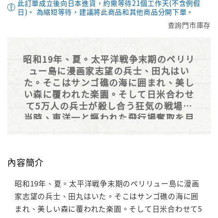
此訂單成立後向日本進貨，約需等待21個工作天(不含例假
日)。 為縮短等待，建議將此商品和其他商品分開下單。
查詢門市庫存
昭和19年、夏。太平洋戦争末期のペリリ
ュー島に漫画家志望の兵士、田丸はい
た。そこはサンゴ礁の海に囲まれ、美し
い森に覆われた楽園。そして日米合わせ
て5万人の兵士が殺し合う狂気の戦場。
当時、東洋一と謳われた飛行場奪取を目
的に襲い掛かる米軍の精鋭4万。迎え撃
つは『徹底持久』を命じられた日本軍守
備隊1万。祖国から遠く離れた小さな島
內容簡介
で、彼らは何のために戦い、何を思い生
きたのか──!?『戦争』の時代に生きた
昭和19年、夏。太平洋戦争末期のペリリュー島に漫画
若者の長く忘れ去られた真実の記録!
家志望の兵士、田丸はいた。そこはサンゴ礁の海に囲
2016年7月刊。
まれ、美しい森に覆われた楽園。そして日米合わせて5