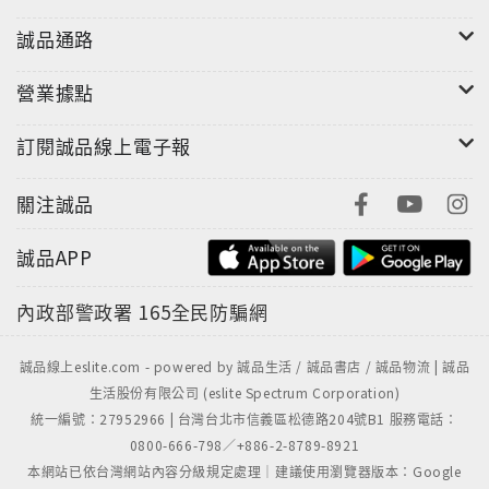
誠品通路
營業據點
訂閱誠品線上電子報
關注誠品
誠品APP
內政部警政署
165全民防騙網
誠品線上eslite.com - powered by 誠品生活 / 誠品書店 / 誠品物流 | 誠品
生活股份有限公司 (eslite Spectrum Corporation)
統一編號：27952966 | 台灣台北市信義區松德路204號B1 服務電話：
0800-666-798／+886-2-8789-8921
本網站已依台灣網站內容分級規定處理｜建議使用瀏覽器版本：Google