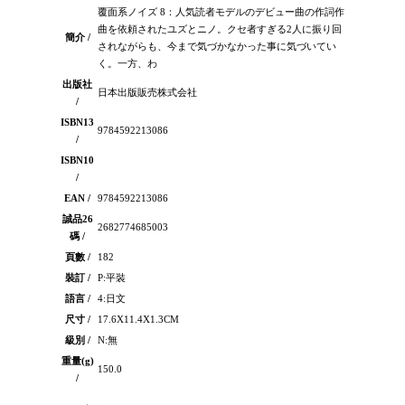
覆面系ノイズ 8：人気読者モデルのデビュー曲の作詞作
曲を依頼されたユズとニノ。クセ者すぎる2人に振り回
簡介 /
されながらも、今まで気づかなかった事に気づいてい
く。一方、わ
出版社
日本出版販売株式会社
/
ISBN13
9784592213086
/
ISBN10
/
EAN /
9784592213086
誠品26
2682774685003
碼 /
頁數 /
182
裝訂 /
P:平裝
語言 /
4:日文
尺寸 /
17.6X11.4X1.3CM
級別 /
N:無
重量(g)
150.0
/