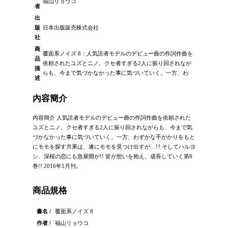
福山リョウコ
者
出
版
日本出版販売株式会社
社
商
覆面系ノイズ 8：人気読者モデルのデビュー曲の作詞作曲を
品
依頼されたユズとニノ。クセ者すぎる2人に振り回されなが
描
らも、今まで気づかなかった事に気づいていく。一方、わ
述
內容簡介
內容簡介 人気読者モデルのデビュー曲の作詞作曲を依頼された
ユズとニノ。クセ者すぎる2人に振り回されながらも、今まで気
づかなかった事に気づいていく。一方、わずかな手がかりをもと
にモモを探す月果は、遂にモモを見つけ出すが…!? そしてハルヨ
シ、深桜の恋にも急展開が!! 皆が想いを抱え、成長していく第8
巻!! 2016年1月刊。
商品規格
書名 /
覆面系ノイズ 8
作者 /
福山リョウコ