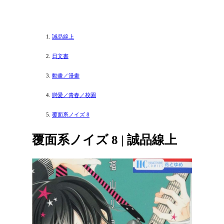
誠品線上
日文書
動畫／漫畫
戀愛／青春／校園
覆面系ノイズ 8
覆面系ノイズ 8 | 誠品線上