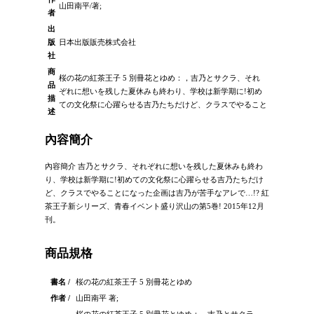
山田南平/著;
者
出
版
日本出版販売株式会社
社
商
桜の花の紅茶王子 5 別冊花とゆめ：，吉乃とサクラ、それ
品
ぞれに想いを残した夏休みも終わり、学校は新学期に!初め
描
ての文化祭に心躍らせる吉乃たちだけど、クラスでやること
述
內容簡介
內容簡介 吉乃とサクラ、それぞれに想いを残した夏休みも終わ
り、学校は新学期に!初めての文化祭に心躍らせる吉乃たちだけ
ど、クラスでやることになった企画は吉乃が苦手なアレで…!? 紅
茶王子新シリーズ、青春イベント盛り沢山の第5巻! 2015年12月
刊。
商品規格
書名 /
桜の花の紅茶王子 5 別冊花とゆめ
作者 /
山田南平 著;