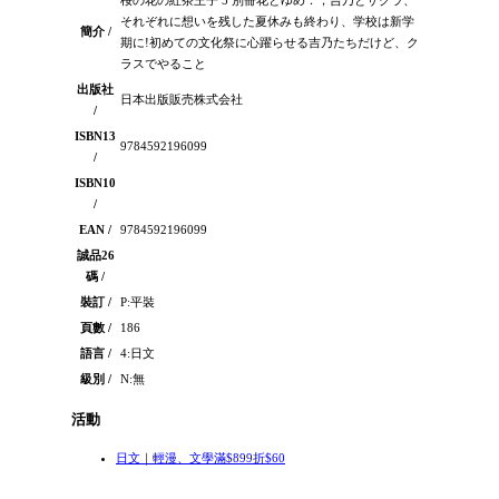
桜の花の紅茶王子 5 別冊花とゆめ：，吉乃とサクラ、
それぞれに想いを残した夏休みも終わり、学校は新学
簡介 /
期に!初めての文化祭に心躍らせる吉乃たちだけど、ク
ラスでやること
出版社
日本出版販売株式会社
/
ISBN13
9784592196099
/
ISBN10
/
EAN /
9784592196099
誠品26
碼 /
裝訂 /
P:平裝
頁數 /
186
語言 /
4:日文
級別 /
N:無
活動
日文｜輕漫、文學滿$899折$60