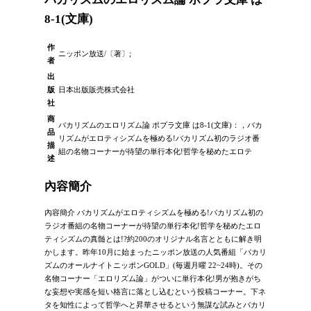
8-1(文庫)
作
ニッポン放送/〔著〕;
者
出
版
日本出版販売株式会社
社
商
バカリズムのエロリズム論 ポプラ文庫 は8-1(文庫)：，バカ
品
リズムがエロティシズムを極める!バカリズム初のラジオ番
描
組の名物コーナーが待望の単行本化!哲学を秘めたエロテ
述
內容簡介
內容簡介 バカリズムがエロティシズムを極める!バカリズム初の
ラジオ番組の名物コーナーが待望の単行本化!哲学を秘めたエロ
ティシズムの真髄とは!?約200のオリジナル名言とともに解き明
かします。昨年10月に始まったニッポン放送の人気番組「バカリ
ズムのオールナイトニッポンGOLD」(毎週月曜 22~24時)。その
名物コーナー「エロリズム論」がついに単行本化!男が抱きがち
な妄想や実感を短い格言に落とし込むという投稿コーナー。下ネ
タを知性によって哲学へと昇華させるという無謀な試みとバカリ