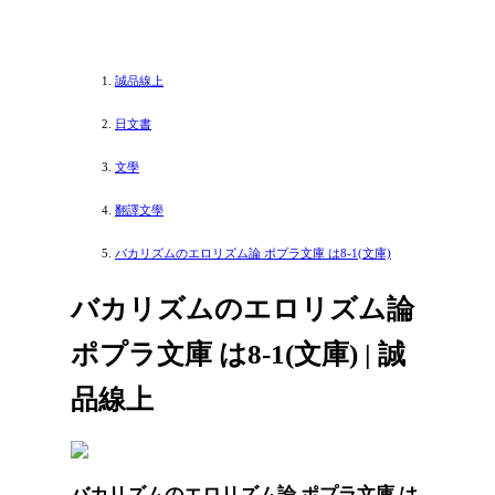
誠品線上
日文書
文學
翻譯文學
バカリズムのエロリズム論 ポプラ文庫 は8-1(文庫)
バカリズムのエロリズム論
ポプラ文庫 は8-1(文庫) | 誠
品線上
バカリズムのエロリズム論 ポプラ文庫 は