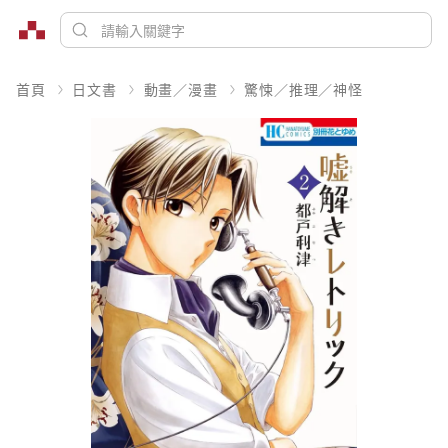
首頁
日文書
動畫／漫畫
驚悚／推理／神怪