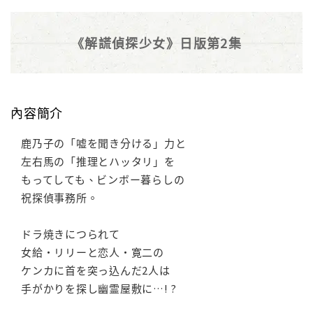
《解謊偵探少女》日版第2集
內容簡介
鹿乃子の「嘘を聞き分ける」力と
左右馬の「推理とハッタリ」を
もってしても、ビンボー暮らしの
祝探偵事務所。
ドラ焼きにつられて
女給・リリーと恋人・寛二の
ケンカに首を突っ込んだ2人は
手がかりを探し幽霊屋敷に…! ?