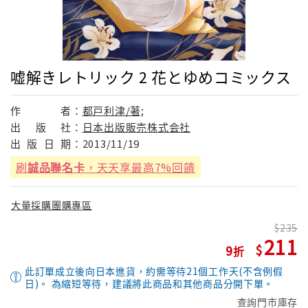
嘘解きレトリック 2 花とゆめコミックス
作
者：
都戸利津/著;
出
版
社：
日本出版販売株式会社
出
版
日
期：
2013/11/19
刷
誠品聯名卡
，天天享最高7%回饋
大量採購團購專區
235
211
9
此訂單成立後向日本進貨，約需等待21個工作天(不含例假
日)。 為縮短等待，建議將此商品和其他商品分開下單。
查詢門市庫存