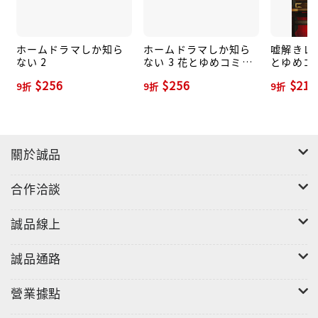
ホームドラマしか知ら
ホームドラマしか知ら
嘘解きレト
ない 2
ない 3 花とゆめコミッ
とゆめコ
クススペシャル
$256
$256
$211
9折
9折
9折
關於誠品
合作洽談
誠品線上
誠品通路
營業據點