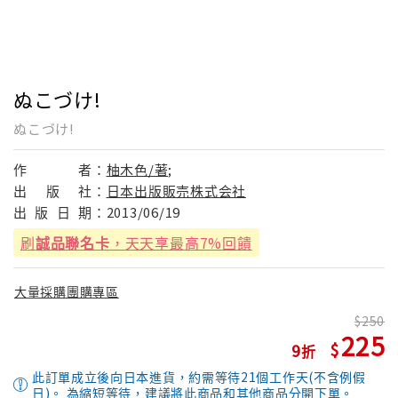
ぬこづけ!
ぬこづけ!
作
者：
柚木色/著;
出
版
社：
日本出版販売株式会社
出
版
日
期：
2013/06/19
刷
誠品聯名卡
，天天享最高7%回饋
大量採購團購專區
250
225
9
此訂單成立後向日本進貨，約需等待21個工作天(不含例假
日)。 為縮短等待，建議將此商品和其他商品分開下單。