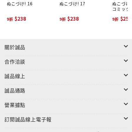
ぬこづけ! 16
ぬこづけ! 17
ぬこづけ!
コミック
$238
$238
$256
9折
9折
9折
關於誠品
合作洽談
誠品線上
誠品通路
營業據點
訂閱誠品線上電子報