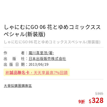
しゃにむにGO 06 花とゆめコミックスス
ペシャル(新装版)
しゃにむにGO 06 花とゆめコミックススペシャル(新装版)
作
者：
羅川真里茂/著;
出
版
社：
日本出版販売株式会社
出
版
日
期：
2013/06/19
刷
誠品聯名卡
，天天享最高7%回饋
大量採購團購專區
365
328
9