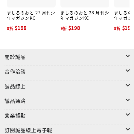
ましろのおと 27 月刊少
ましろのおと 28 月刊少
ましろのお
年マガジンKC
年マガジンKC
年マガジ
$198
$198
$198
9折
9折
9折
關於誠品
合作洽談
誠品線上
誠品通路
營業據點
訂閱誠品線上電子報