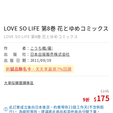
LOVE SO LIFE 第8巻 花とゆめコミックス
LOVE SO LIFE 第8巻 花とゆめコミックス
作
者：
こうち楓/著;
出
版
社：
日本出版販売株式会社
出
版
日
期：
2011/09/19
刷
誠品聯名卡
，天天享最高7%回饋
大量採購團購專區
195
175
9
此訂單成立後向日本進貨，約需等待21個工作天(不含例假
日)。 為縮短等待，建議將此商品和其他商品分開下單。