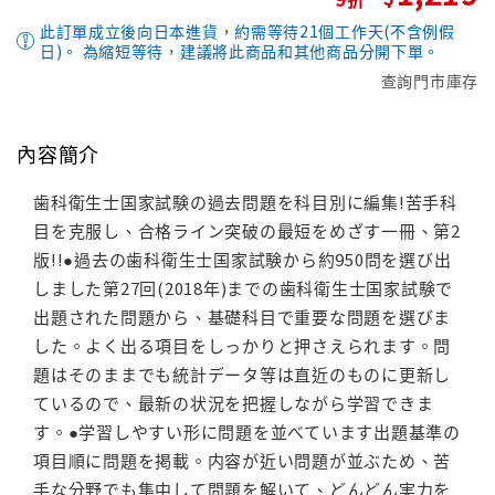
此訂單成立後向日本進貨，約需等待21個工作天(不含例假
日)。 為縮短等待，建議將此商品和其他商品分開下單。
查詢門市庫存
內容簡介
歯科衛生士国家試験の過去問題を科目別に編集!苦手科
目を克服し、合格ライン突破の最短をめざす一冊、第2
版!!●過去の歯科衛生士国家試験から約950問を選び出
しました第27回(2018年)までの歯科衛生士国家試験で
出題された問題から、基礎科目で重要な問題を選びま
した。よく出る項目をしっかりと押さえられます。問
題はそのままでも統計データ等は直近のものに更新し
ているので、最新の状況を把握しながら学習できま
す。●学習しやすい形に問題を並べています出題基準の
項目順に問題を掲載。内容が近い問題が並ぶため、苦
手な分野でも集中して問題を解いて、どんどん実力を