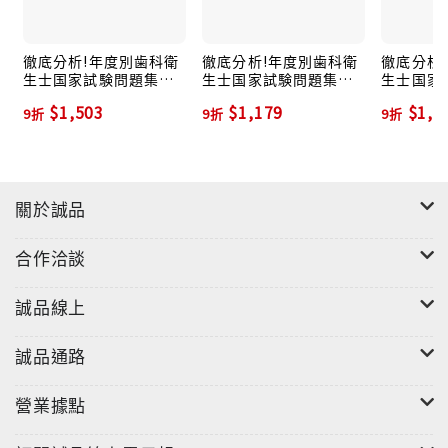
徹底分析!年度別歯科衛
徹底分析!年度別歯科衛
徹底分析
生士国家試験問題集
生士国家試験問題集
生士国家
2022年版[第26回~第
2012年版
2013年版
$1,503
$1,179
$1,2
9折
9折
9折
30回]
年)
關於誠品
合作洽談
誠品線上
誠品通路
營業據點