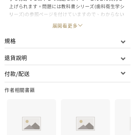
上げられます。問題には教科書シリーズ(歯科衛生学シ
リーズ)の参照ページを付けていますので、わからない
ことがあれば、教科書に立ち返って学べます。※本書
展開看更多
に含まれる科目解剖学・組織発生学、生理学、生化
学、病理学、微生物学、薬理学、口腔衛生学、衛生
規格
学・公衆衛生学【目次】第I部 問題 1 解剖学・組織発生
学 2 生理学 3 生化学 4 病理学 5 微生物学 6 薬理学 7 口
退貨說明
腔衛生学 8 衛生学・公衆衛生学第II部 解答・解説 1 解
剖学・組織発生学 2 生理学 3 生化学 4 病理学 5 微生物
付款/配送
学 6 薬理学 7 口腔衛生学 8 衛生学・公衆衛生学別冊(カ
ラー写真) 1 解剖学・組織発生学 4 病理学 5 微生物学 6
作者相關書籍
薬理学 7 口腔衛生学 歯科衛生士国家試験の過去問題を
科目別に編集!苦手科目を克服し、合格ライン突破の最
短をめざす一冊、第2版!!