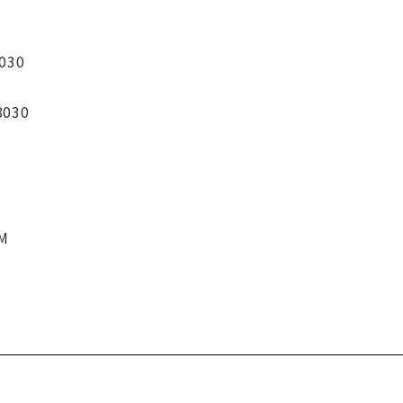
030
8030
CM