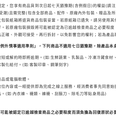
定，您享有商品貨到次日起七天猶豫期(含例假日)的權益(請
受潮)且需完整(包含全部商品、配件、原廠內外包裝、贈品及所
之包裝紙箱將退貨商品包裝妥當，若原紙箱已遺失，請另使用其
字。若原廠包裝損毀將可能被認定為已逾越檢查商品之必要程度，
品正確、外觀可接受，再行拆封，以免影響您的權利；若為產品
理例外情事適用準則」，下列商品不適用七日猶豫期，除產品本
短或解約時即將逾期。(如:生鮮蔬果、乳製品、冷凍冷藏食材、
製化給付。(如:客製印章、鋼筆刻字)
商品或電腦軟體。
位內容或一經提供即為完成之線上服務，經消費者事先同意始提
。(如:內衣褲、襪類、褲襪、刮鬍刀、除毛刀等貼身用品)
可能被認定已逾越檢查商品之必要程度而須負擔為回復原狀必要