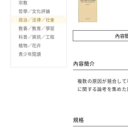
宗教
哲學／文化評論
政治／法律／社會
教養／教育／學習
內容
科普／資訊／工程
植物／花卉
青少年閱讀
內容簡介
複数の原因が競合して
に関する論考を集めた
規格