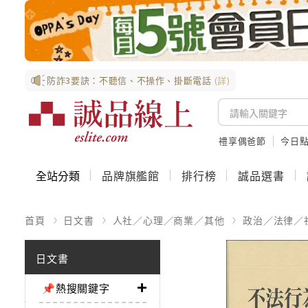
防詐3要訣：不聽信、不操作、掛斷電話
(詳)
禮享偶爸節
今日
全站分類
品牌旗艦館
排行榜
誠品選書
首頁
日文書
人社／心理／商業／其他
政治／法律／
日文書
📌熱搜關鍵字