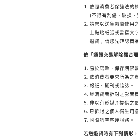
依照消費者保護法的規
(不得有刮傷、破損、
請您以送貨廠商使用
上黏貼紙張或書寫文
退費；請您先確認商
依「通訊交易解除權合
易於腐敗、保存期限較
依消費者要求所為之客
報紙、期刊或雜誌。
經消費者拆封之影音
非以有形媒介提供之數
已拆封之個人衛生用品
國際航空客運服務。
若您退貨時有下列情形，