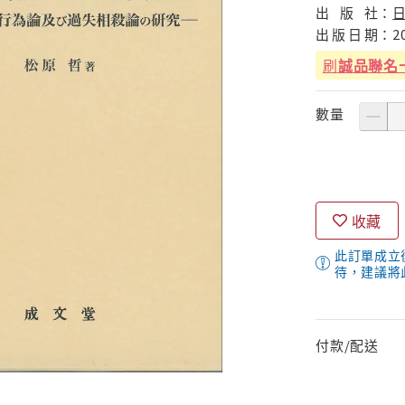
出
版
社：
出
版
日
期：
2
刷
誠品聯名
數量
收藏
此訂單成立
待，建議將
付款/配送