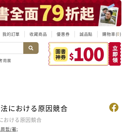
我的訂單
收藏商品
優惠券
誠品點
購物車(
)
0
考用展
為法における原因競合
における原因競合
原哲/著;