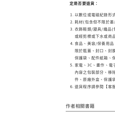
定是否要退貨：
以數位或電磁紀錄形式
耗材(包含但不限於墨
衣飾鞋類/寢具/織品
或經剪標或下水或商
食品、美容/保養用
限於瓶蓋、封口、封膜
保護袋、配件紙箱、
家電、3C、畫作、
內容之包裝部分、移除
件、原廠外盒、保護
退貨程序請參閱【客
作者相關書籍