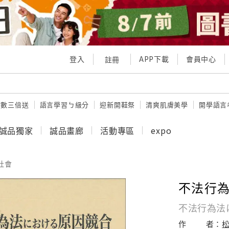
登入
APP下載
會員中心
註冊
點數三倍送
語言學習ㄅ級分
迎新開鞋祭
清爽肌膚美學
開學語言
誠品獨家
誠品畫廊
活動專區
expo
社會
不法行
不法行為法
作
者：
松