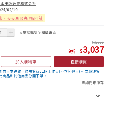
日本出版販売株式会社
024/02/19
卡
，天天享最高7%回饋
大量採購請至團購專區
3,375
3,037
9
加入購物車
直接購買
後向日本進貨，約需等待21個工作天(不含例假日)。 為縮短等
此商品和其他商品分開下單。
查詢門市庫存