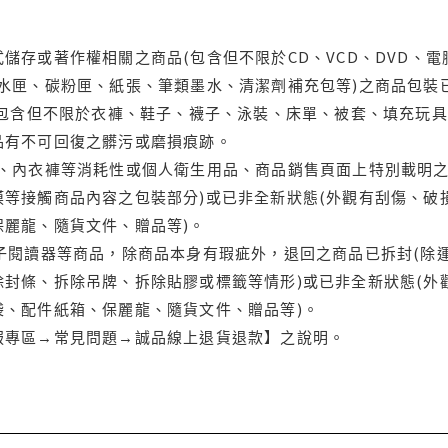
儲存或著作權相關之商品(包含但不限於CD、VCD、DVD、電
水匣、碳粉匣、紙張、筆類墨水、清潔劑補充包等)之商品包裝已
(包含但不限於衣褲、鞋子、襪子、泳裝、床單、被套、填充玩具
品有不可回復之髒污或磨損痕跡。
品、內衣褲等消耗性或個人衛生用品、商品銷售頁面上特別載明之
等接觸商品內容之包裝部分)或已非全新狀態(外觀有刮傷、破
保麗龍、隨貨文件、贈品等)。
電子閱讀器等商品，除商品本身有瑕疵外，退回之商品已拆封(除
封條、拆除吊牌、拆除貼膠或標籤等情形)或已非全新狀態(外
袋、配件紙箱、保麗龍、隨貨文件、贈品等)。
服專區→常見問題→誠品線上退貨退款】之說明。