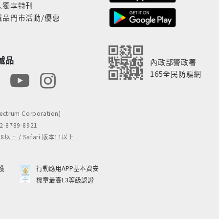
人獨享特刊
誠品門市活動/優惠
誠品
內政部警政署
165全民防騙網
rum Corporation)
8789-8921
 / Safari 版本11以上
獲
行動應用APP基本資安
標章最高L3等級認證