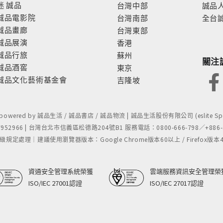
迷
誠品
台灣中部
誠品
誠品電影院
台灣南部
全台
誠品畫廊
台灣東部
誠品展演
香港
誠品行旅
蘇州
關注
誠品酒窖
東京
誠品文化藝術基金會
吉隆坡
- powered by 誠品生活 / 誠品書店 / 誠品物流 | 誠品生活股份有限公司 (eslite Spect
52966 | 台灣台北市信義區松德路204號B1 服務電話：0800-666-798／+886-2-
處理｜建議使用瀏覽器版本：Google Chrome版本60以上 / Firefox版本48以上
資通安全管理系統榮獲
雲端服務資訊安全管理榮
ISO/IEC 27001認證
ISO/IEC 27017認證