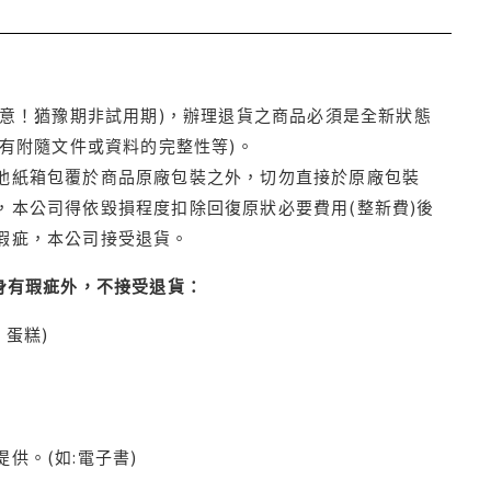
注意！猶豫期非試用期)，辦理退貨之商品必須是全新狀態
有附隨文件或資料的完整性等)。
他紙箱包覆於商品原廠包裝之外，切勿直接於原廠包裝
本公司得依毀損程度扣除回復原狀必要費用(整新費)後
瑕疵，本公司接受退貨。
身有瑕疵外，不接受退貨：
蛋糕)
供。(如:電子書)