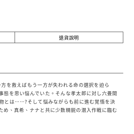
退貨說明
一方を救えばもう一方が失われる命の選択を迫ら
事態を思い悩んでいた。そんな孝太郎に対し六畳間
物とは……?そして悩みながらも前に進む覚悟を決
ため、真希、ナナと共に少数精鋭の潜入作戦に臨む