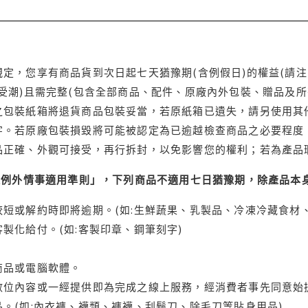
定，您享有商品貨到次日起七天猶豫期(含例假日)的權益(請
受潮)且需完整(包含全部商品、配件、原廠內外包裝、贈品及所
之包裝紙箱將退貨商品包裝妥當，若原紙箱已遺失，請另使用其
字。若原廠包裝損毀將可能被認定為已逾越檢查商品之必要程度，
品正確、外觀可接受，再行拆封，以免影響您的權利；若為產品
理例外情事適用準則」，下列商品不適用七日猶豫期，除產品本
短或解約時即將逾期。(如:生鮮蔬果、乳製品、冷凍冷藏食材、
製化給付。(如:客製印章、鋼筆刻字)
商品或電腦軟體。
位內容或一經提供即為完成之線上服務，經消費者事先同意始提
。(如:內衣褲、襪類、褲襪、刮鬍刀、除毛刀等貼身用品)