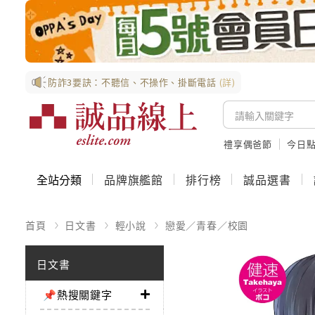
防詐3要訣：不聽信、不操作、掛斷電話
(詳)
禮享偶爸節
今日
全站分類
品牌旗艦館
排行榜
誠品選書
首頁
日文書
輕小說
戀愛／青春／校園
日文書
📌熱搜關鍵字