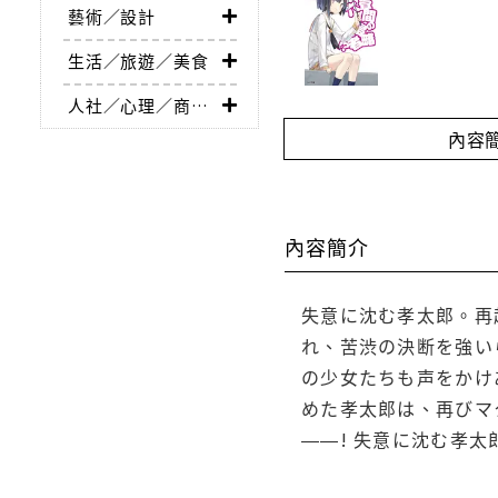
藝術／設計
生活／旅遊／美食
人社／心理／商業／其他
內容
內容簡介
失意に沈む孝太郎。再
れ、苦渋の決断を強い
の少女たちも声をかけ
めた孝太郎は、再びマ
――! 失意に沈む孝