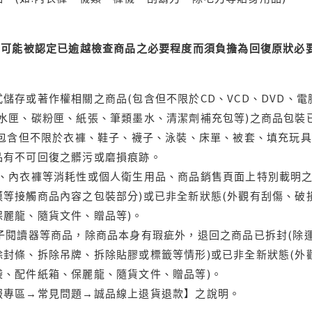
可能被認定已逾越檢查商品之必要程度而須負擔為回復原狀必要
儲存或著作權相關之商品(包含但不限於CD、VCD、DVD、電
水匣、碳粉匣、紙張、筆類墨水、清潔劑補充包等)之商品包裝已
(包含但不限於衣褲、鞋子、襪子、泳裝、床單、被套、填充玩具
品有不可回復之髒污或磨損痕跡。
品、內衣褲等消耗性或個人衛生用品、商品銷售頁面上特別載明之
等接觸商品內容之包裝部分)或已非全新狀態(外觀有刮傷、破
保麗龍、隨貨文件、贈品等)。
電子閱讀器等商品，除商品本身有瑕疵外，退回之商品已拆封(除
封條、拆除吊牌、拆除貼膠或標籤等情形)或已非全新狀態(外
袋、配件紙箱、保麗龍、隨貨文件、贈品等)。
服專區→常見問題→誠品線上退貨退款】之說明。