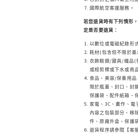
國際航空客運服務。
若您退貨時有下列情形，
定是否要退貨：
以數位或電磁紀錄形式
耗材(包含但不限於墨
衣飾鞋類/寢具/織品
或經剪標或下水或商
食品、美容/保養用
限於瓶蓋、封口、封膜
保護袋、配件紙箱、
家電、3C、畫作、
內容之包裝部分、移除
件、原廠外盒、保護
退貨程序請參閱【客