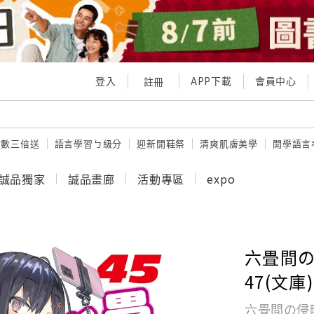
登入
APP下載
會員中心
註冊
點數三倍送
語言學習ㄅ級分
迎新開鞋祭
清爽肌膚美學
開學語言
誠品獨家
誠品畫廊
活動專區
expo
六畳間の侵
47(文庫)
六畳間の侵略者