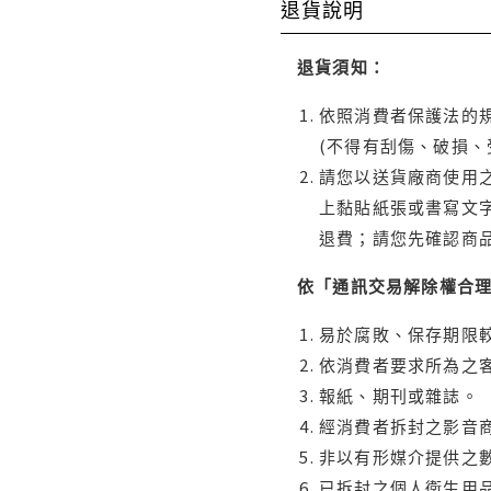
退貨說明
退貨須知：
依照消費者保護法的規
(不得有刮傷、破損、
請您以送貨廠商使用
上黏貼紙張或書寫文
退費；請您先確認商
依「通訊交易解除權合
易於腐敗、保存期限較
依消費者要求所為之客
報紙、期刊或雜誌。
經消費者拆封之影音
非以有形媒介提供之數
已拆封之個人衛生用品