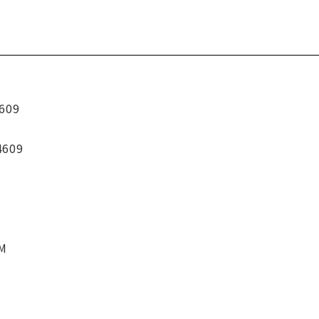
609
4609
CM