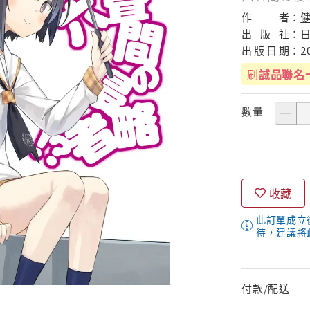
作
者：
健
出
版
社：
出
版
日
期：
2
刷
誠品聯名
數量
收藏
此訂單成立
待，建議將
付款/配送