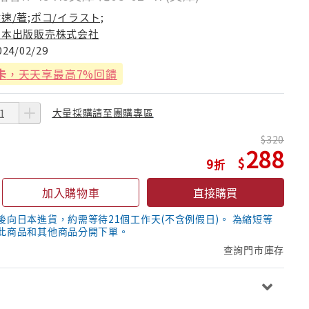
速/著;ポコ/イラスト;
日本出版販売株式会社
024/02/29
卡
，天天享最高7%回饋
大量採購請至團購專區
320
288
9
加入購物車
直接購買
後向日本進貨，約需等待21個工作天(不含例假日)。 為縮短等
此商品和其他商品分開下單。
查詢門市庫存