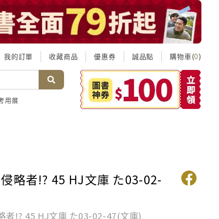
我的訂單
收藏商品
優惠券
誠品點
購物車(
)
0
考用展
略者!? 45 HJ文庫 た03-02-
!? 45 HJ文庫 た03-02-47(文庫)