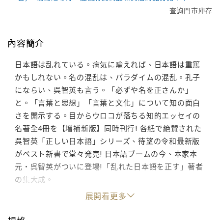
查詢門市庫存
內容簡介
日本語は乱れている。病気に喩えれば、日本語は重篤
かもしれない。名の混乱は、パラダイムの混乱。孔子
にならい、呉智英も言う。「必ずや名を正さんか」
と。「言葉と思想」「言葉と文化」について知の面白
さを開示する。目からウロコが落ちる知的エッセイの
名著全4冊を【増補新版】同時刊行! 各紙で絶賛された
呉智英「正しい日本語」シリーズ、待望の令和最新版
がベスト新書で堂々発売! 日本語ブームの今、本家本
元・呉智英がついに登場!「乱れた日本語を正す」著者
の集大成。
展開看更多