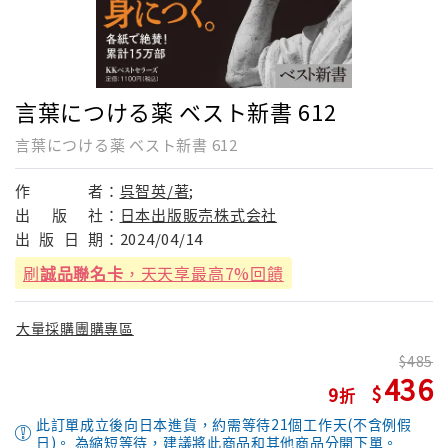
言葉につける薬 ベスト新書 612
言葉につける薬 ベスト新書 612
作
者：
呉智英/著;
出
版
社：
日本出版販売株式会社
出
版
日
期：
2024/04/14
刷
誠品聯名卡
，天天享最高7%回饋
大量採購團購專區
485
436
9
此訂單成立後向日本進貨，約需等待21個工作天(不含例假
日)。 為縮短等待，建議將此商品和其他商品分開下單。