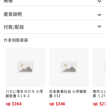
規格
退貨說明
付款/配送
作者相關書籍
バカに唾をかけろ 小学
日本衆愚社会 小学館新
現代人の
館新書 Sく6-2
書 332
庫 く27-
$364
$346
$279
9折
9折
9折