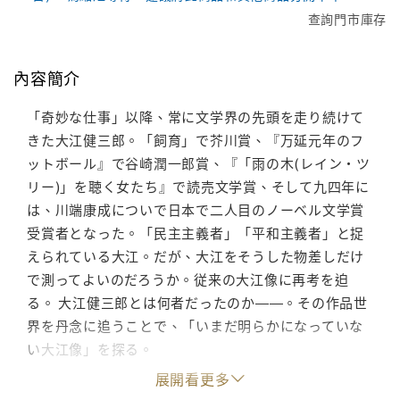
查詢門市庫存
內容簡介
「奇妙な仕事」以降、常に文学界の先頭を走り続けて
きた大江健三郎。「飼育」で芥川賞、『万延元年のフ
ットボール』で谷崎潤一郎賞、『「雨の木(レイン・ツ
リー)」を聴く女たち』で読売文学賞、そして九四年に
は、川端康成についで日本で二人目のノーベル文学賞
受賞者となった。「民主主義者」「平和主義者」と捉
えられている大江。だが、大江をそうした物差しだけ
で測ってよいのだろうか。従来の大江像に再考を迫
る。 大江健三郎とは何者だったのか――。その作品世
界を丹念に追うことで、「いまだ明らかになっていな
い大江像」を探る。
展開看更多