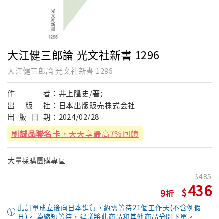
大江健三郎論 光文社新書 1296
大江健三郎論 光文社新書 1296
作
者：
井上隆史/著;
出
版
社：
日本出版販売株式会社
出
版
日
期：
2024/02/28
刷
誠品聯名卡
，天天享最高7%回饋
大量採購團購專區
485
436
9
此訂單成立後向日本進貨，約需等待21個工作天(不含例假
日)。 為縮短等待，建議將此商品和其他商品分開下單。