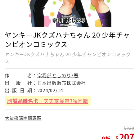
ヤンキーJKクズハナちゃん 20 少年チャ
ンピオンコミックス
ヤンキーJKクズハナちゃん 20 少年チャンピオンコミック
ス
作
者：
宗我部としのり/著;
出
版
社：
日本出版販売株式会社
出
版
日
期：
2024/02/14
刷
誠品聯名卡
，天天享最高7%回饋
大量採購團購專區
230
207
9