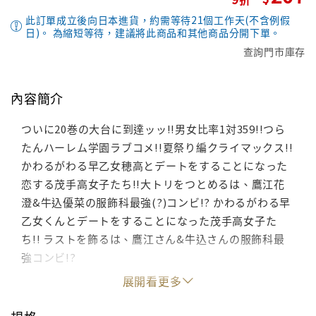
此訂單成立後向日本進貨，約需等待21個工作天(不含例假
日)。 為縮短等待，建議將此商品和其他商品分開下單。
查詢門市庫存
內容簡介
ついに20巻の大台に到達ッッ!!男女比率1対359!!つら
たんハーレム学園ラブコメ!!夏祭り編クライマックス!!
かわるがわる早乙女穂高とデートをすることになった
恋する茂手高女子たち!!大トリをつとめるは、鷹江花
澄&牛込優菜の服飾科最強(?)コンビ!? かわるがわる早
乙女くんとデートをすることになった茂手高女子た
ち!! ラストを飾るは、鷹江さん&牛込さんの服飾科最
強コンビ!?
展開看更多