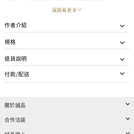
展開看更多
AIが発達し、英語、ファイナンス、ITといったスキル
が陳腐化するこれからの時代に不可欠な人間理解のセ
作者介紹
ンスとマウンティングリテラシーが身につく。
規格
マインドフルネス、ファクトフルネスより大事な「マ
ウントフルネス」の極意をあなたに。
退貨說明
付款/配送
關於誠品
合作洽談