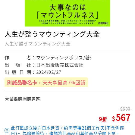
人生が整うマウンティング大全
人生が整うマウンティング大全
作
者：
マウンティングポリス/著;
出
版
社：
日本出版販売株式会社
出
版
日
期：
2024/02/27
刷
誠品聯名卡
，天天享最高7%回饋
大量採購團購專區
630
567
9
此訂單成立後向日本進貨，約需等待21個工作天(不含例假
日)。 為縮短等待，建議將此商品和其他商品分開下單。