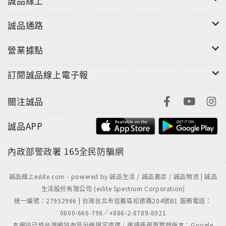
誠品線上
誠品通路
營業據點
訂閱誠品線上電子報
關注誠品
誠品APP
內政部警政署
165全民防騙網
誠品線上eslite.com - powered by 誠品生活 / 誠品書店 / 誠品物流 | 誠品
生活股份有限公司 (eslite Spectrum Corporation)
統一編號：27952966 | 台灣台北市信義區松德路204號B1 服務電話：
0800-666-798／+886-2-8789-8921
本網站已依台灣網站內容分級規定處理｜建議使用瀏覽器版本：Google