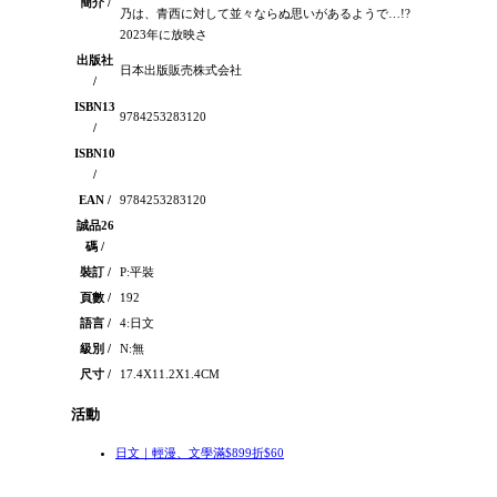
簡介 /
乃は、青西に対して並々ならぬ思いがあるようで…!?
2023年に放映さ
出版社
日本出版販売株式会社
/
ISBN13
9784253283120
/
ISBN10
/
EAN /
9784253283120
誠品26
碼 /
裝訂 /
P:平裝
頁數 /
192
語言 /
4:日文
級別 /
N:無
尺寸 /
17.4X11.2X1.4CM
活動
日文｜輕漫、文學滿$899折$60