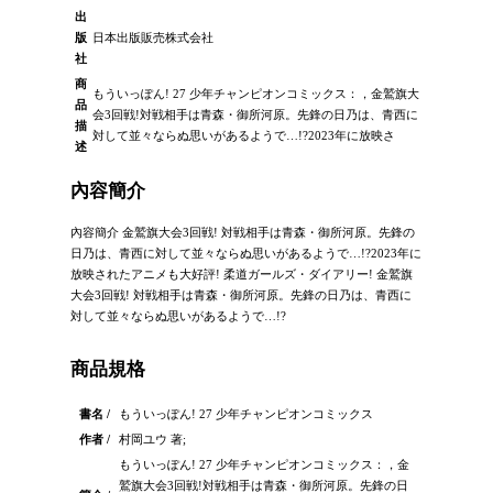
出
版
日本出版販売株式会社
社
商
もういっぽん! 27 少年チャンピオンコミックス：，金鷲旗大
品
会3回戦!対戦相手は青森・御所河原。先鋒の日乃は、青西に
描
対して並々ならぬ思いがあるようで…!?2023年に放映さ
述
內容簡介
內容簡介 金鷲旗大会3回戦! 対戦相手は青森・御所河原。先鋒の
日乃は、青西に対して並々ならぬ思いがあるようで…!?2023年に
放映されたアニメも大好評! 柔道ガールズ・ダイアリー! 金鷲旗
大会3回戦! 対戦相手は青森・御所河原。先鋒の日乃は、青西に
対して並々ならぬ思いがあるようで…!?
商品規格
書名 /
もういっぽん! 27 少年チャンピオンコミックス
作者 /
村岡ユウ 著;
もういっぽん! 27 少年チャンピオンコミックス：，金
鷲旗大会3回戦!対戦相手は青森・御所河原。先鋒の日