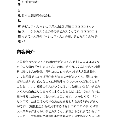
村瀬 範行/著;
者
出
版
日本出版販売株式会社
社
商
チビカスくん ケシカス弟大あばれ!!編 コロコロコミック
品
ス：，ケシカスくんの弟のチビカスくんです!コロコロコミ
描
ックで大人気の『ケシカスくん』の弟、チビカスくん!イチ
述
バ
內容簡介
內容簡介 ケシカスくんの弟のチビカスくんです! コロコロコミッ
クで大人気の『ケシカスくん』の弟、チビカスくん! イチバン!最
初に読むまんが雑誌、月刊コロコロイチバン!で大人気連載中。
いつも元気でちょっぴり(?)わがままなチビカスくん。楽しい遊
びが大好きで、色んなことに興味津々でついついあばれてしまう
ことも、、、。相棒のえんぴつくんはいつも優しいけど、チビカ
スくんの自由ぶりに困ってしまうこともしばしば。でもふたりは
結局仲良しだからいつもいっしょにいます。 おかしくて、ナン
センスで、たまにほんのり心あたたまるときもある?ギャグまん
がです! 【編集担当からのおすすめ情報】 コロコロイチバン!で
大人気ギャグまんが、チビカスくん。新刊からこれまでからリニ
ューアルして新書版で登場!! 手に取りやすくお求め安くなったの