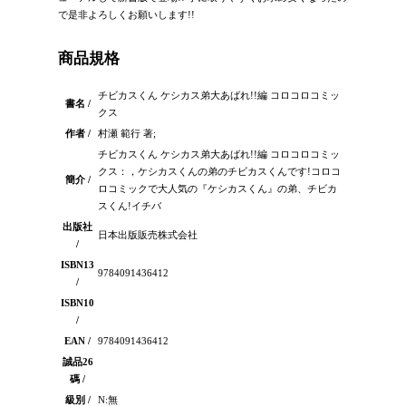
で是非よろしくお願いします!!
商品規格
チビカスくん ケシカス弟大あばれ!!編 コロコロコミッ
書名 /
クス
作者 /
村瀬 範行 著;
チビカスくん ケシカス弟大あばれ!!編 コロコロコミッ
クス：，ケシカスくんの弟のチビカスくんです!コロコ
簡介 /
ロコミックで大人気の『ケシカスくん』の弟、チビカ
スくん!イチバ
出版社
日本出版販売株式会社
/
ISBN13
9784091436412
/
ISBN10
/
EAN /
9784091436412
誠品26
碼 /
級別 /
N:無