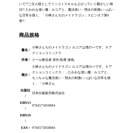
いて!?ご主人様としてツッコミスキルも上がっていく騒がしい毎
日!! たわわな使い魔・ルコアと、魔法使い・翔太の刺激いっぱい
な日常を描く、「小林さんちのメイドラゴン」スピンオフ第6
巻!!
商品規格
小林さんちのメイドラゴン ルコアは僕の××です。 6 ア
書名 /
クションコミックス
作者 /
クール教信者 原作;歌麿 漫画;
小林さんちのメイドラゴン ルコアは僕の××です。 6 ア
クションコミックス：，たわわな使い魔・ルコアと、
簡介 /
ちっちゃな魔法使い・翔太の刺激いっぱいな日常を描
く、「小林さん
出版社
日本出版販売株式会社
/
ISBN13
9784575858884
/
ISBN10
/
EAN /
9784575858884