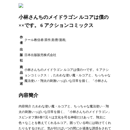
小林さんちのメイドラゴン ルコアは僕の
××です。 6 アクションコミックス
作
クール教信者/原作;歌麿/漫画;
者
出
版
日本出版販売株式会社
社
商
小林さんちのメイドラゴン ルコアは僕の××です。 6 アクシ
品
ョンコミックス：，たわわな使い魔・ルコアと、ちっちゃな
描
魔法使い・翔太の刺激いっぱいな日常を描く、「小林さん
述
內容簡介
內容簡介 たわわな使い魔・ルコアと、ちっちゃな魔法使い・翔
太の刺激いっぱいな日常を描く、「小林さんちのメイドラゴン」
スピンオフ第6巻!!元々は文化を司る神様だけあって、翔太に
色々なことを教えてくれるルコア。困っている時には助けてくれ
たりもするけれど、気が付けばいつの間にか過激な誘惑をされて