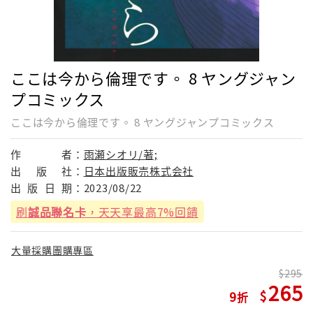
ここは今から倫理です。 8 ヤングジャン
プコミックス
ここは今から倫理です。 8 ヤングジャンプコミックス
作
者：
雨瀬シオリ/著;
出
版
社：
日本出版販売株式会社
出
版
日
期：
2023/08/22
刷
誠品聯名卡
，天天享最高7%回饋
大量採購團購專區
295
265
9