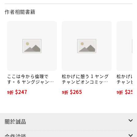
作者相關書籍
ここは今から倫理で
松かげに憩う 1 ヤング
松かげに憩
す。 6 ヤングジャンプ
チャンピオンコミック
チャンピ
コミックス
ス
ス
$247
$265
$256
9折
9折
9折
關於誠品
合作洽談