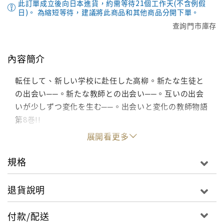
此訂單成立後向日本進貨，約需等待21個工作天(不含例假
日)。 為縮短等待，建議將此商品和其他商品分開下單。
查詢門市庫存
內容簡介
転任して、新しい学校に赴任した高柳。新たな生徒と
の出会い──。新たな教師との出会い──。互いの出会
いが少しずつ変化を生む──。出会いと変化の教師物語
第8巻!!
展開看更多
規格
退貨說明
付款/配送