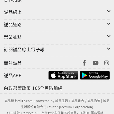
誠品線上
誠品通路
營業據點
訂閱誠品線上電子報
關注誠品
誠品APP
內政部警政署
165全民防騙網
誠品線上eslite.com - powered by 誠品生活 / 誠品書店 / 誠品物流 | 誠品
生活股份有限公司 (eslite Spectrum Corporation)
統一編號：27952966 | 台灣台北市信義區松德路204號B1 服務電話：