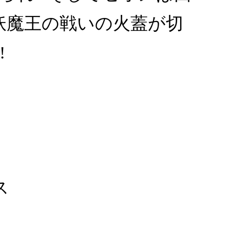
妖魔王の戦いの火蓋が切
!
ス