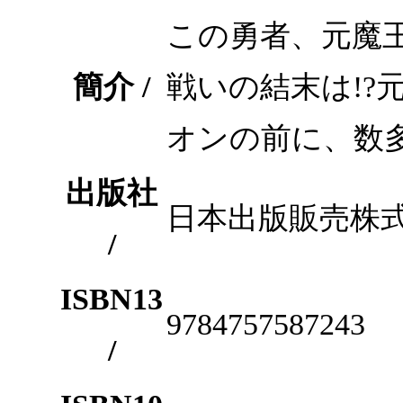
この勇者、元魔王
簡介 /
戦いの結末は!
オンの前に、数
出版社
日本出版販売株
/
ISBN13
9784757587243
/