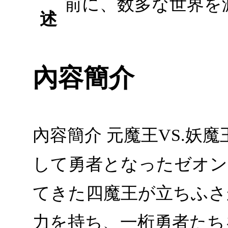
前に、数多な世界を
述
內容簡介
內容簡介 元魔王VS.妖
して勇者となったゼオン
てきた四魔王が立ちふさ
力を持ち、一桁勇者たち