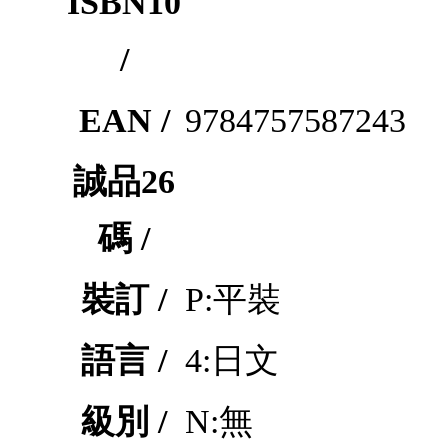
ISBN10
/
EAN /
9784757587243
誠品26
碼 /
裝訂 /
P:平裝
語言 /
4:日文
級別 /
N:無