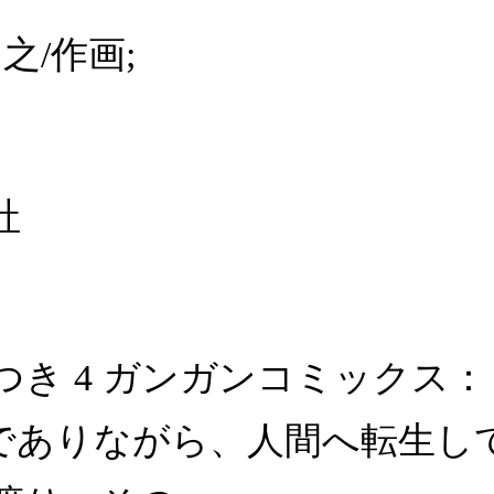
之/作画;
社
き 4 ガンガンコミックス：
王でありながら、人間へ転生し