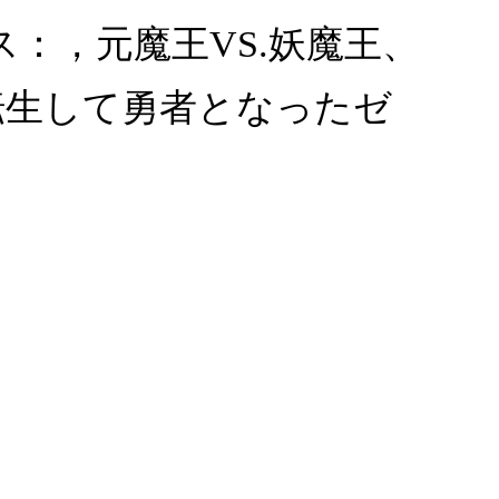
ス：，元魔王VS.妖魔王、
転生して勇者となったゼ