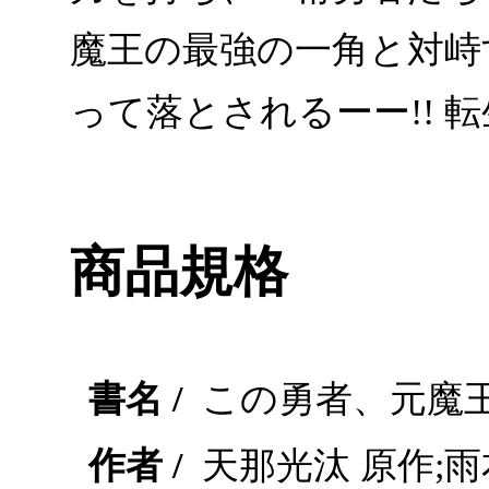
魔王の最強の一角と対峙
って落とされるーー!! 
商品規格
書名 /
この勇者、元魔王
作者 /
天那光汰 原作;雨