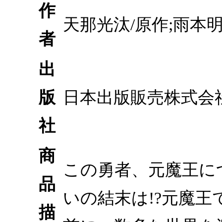
作
天那光汰/原作;雨本明
者
出
版
日本出版販売株式会
社
商
この勇者、元魔王につ
品
いの結末は!?元魔
描