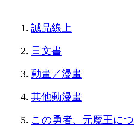
誠品線上
日文書
動畫／漫畫
其他動漫畫
この勇者、元魔王につ