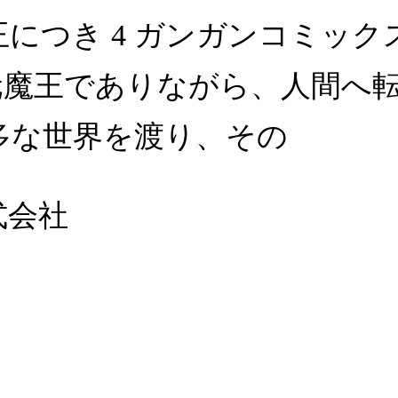
につき 4 ガンガンコミック
?元魔王でありながら、人間へ
多な世界を渡り、その
式会社