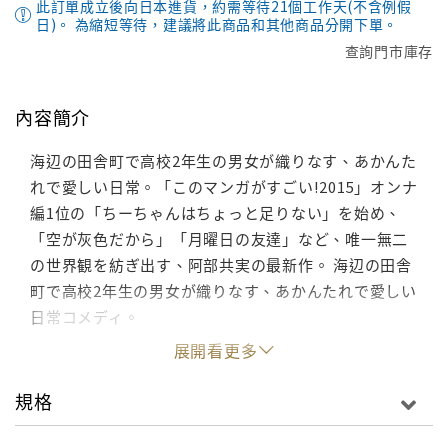
此訂單成立後向日本進貨，約需等待21個工作天(不含例假
日)。 為縮短等待，建議將此商品和其他商品分開下單。
查詢門市庫存
內容簡介
海辺の田舎町で高校2年生の男女が織りなす、あかんた
れで愛しい日常。「このマンガがすごい!2015」オンナ
編1位の「ちーちゃんはちょっと足りない」を始め、
「空が灰色だから」「月曜日の友達」など、唯一無二
の世界観を紡ぎ出す、阿部共実の最新作。 海辺の田舎
町で高校2年生の男女が織りなす、あかんたれで愛しい
日常コメディ。
展開看更多
規格