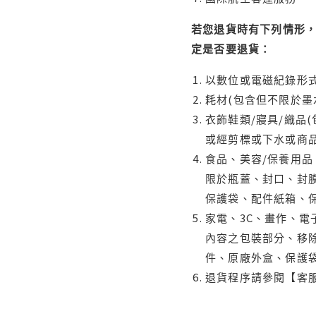
若您退貨時有下列情形，
定是否要退貨：
以數位或電磁紀錄形式
耗材(包含但不限於墨
衣飾鞋類/寢具/織品
或經剪標或下水或商
食品、美容/保養用
限於瓶蓋、封口、封膜
保護袋、配件紙箱、
家電、3C、畫作、
內容之包裝部分、移除
件、原廠外盒、保護
退貨程序請參閱【客