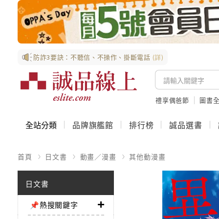
防詐3要訣：不聽信、不操作、掛斷電話
(詳)
禮享偶爸節
圖書全
全站分類
品牌旗艦館
排行榜
誠品選書
首頁
日文書
動畫／漫畫
其他動漫畫
日文書
📌熱搜關鍵字