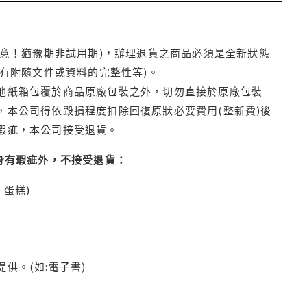
注意！猶豫期非試用期)，辦理退貨之商品必須是全新狀態
有附隨文件或資料的完整性等)。
他紙箱包覆於商品原廠包裝之外，切勿直接於原廠包裝
本公司得依毀損程度扣除回復原狀必要費用(整新費)後
瑕疵，本公司接受退貨。
身有瑕疵外，不接受退貨：
蛋糕)
供。(如:電子書)