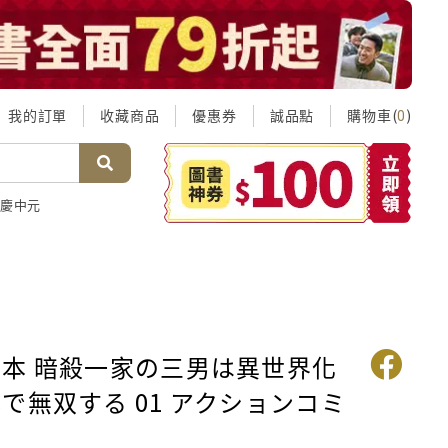
我的訂單
收藏商品
優惠券
誠品點
購物車(
)
0
慶中元
本 暗殺一家の三男は異世界化
で無双する 01 アクションコミ