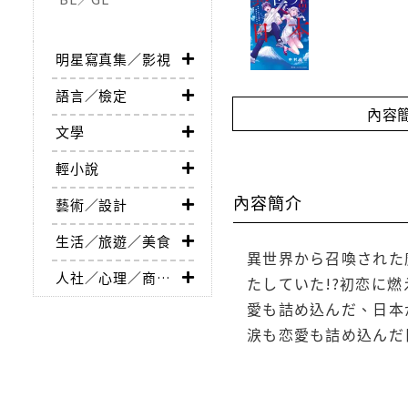
明星寫真集／影視
語言／檢定
內容
文學
輕小說
內容簡介
藝術／設計
生活／旅遊／美食
異世界から召喚された
人社／心理／商業／其他
たしていた!?初恋に
愛も詰め込んだ、日本
涙も恋愛も詰め込んだ