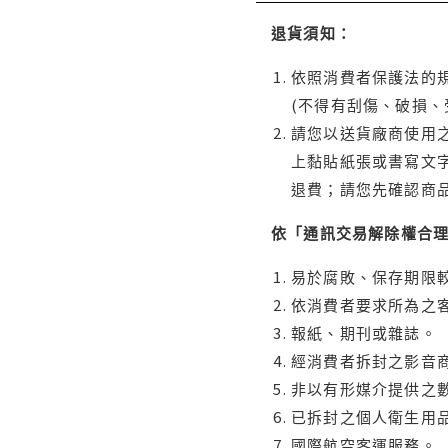
退貨須知：
依照消費者保護法的規
(不得有刮傷、破損、
請您以送貨廠商使用
上黏貼紙張或書寫文
退費；請您先確認商
依「通訊交易解除權合
易於腐敗、保存期限較
依消費者要求所為之客
報紙、期刊或雜誌。
經消費者拆封之影音
非以有形媒介提供之數
已拆封之個人衛生用品
國際航空客運服務。