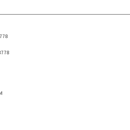
778
8778
CM