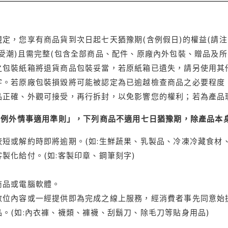
定，您享有商品貨到次日起七天猶豫期(含例假日)的權益(請
受潮)且需完整(包含全部商品、配件、原廠內外包裝、贈品及所
之包裝紙箱將退貨商品包裝妥當，若原紙箱已遺失，請另使用其
字。若原廠包裝損毀將可能被認定為已逾越檢查商品之必要程度，
品正確、外觀可接受，再行拆封，以免影響您的權利；若為產品
理例外情事適用準則」，下列商品不適用七日猶豫期，除產品本
短或解約時即將逾期。(如:生鮮蔬果、乳製品、冷凍冷藏食材、
製化給付。(如:客製印章、鋼筆刻字)
商品或電腦軟體。
位內容或一經提供即為完成之線上服務，經消費者事先同意始提
。(如:內衣褲、襪類、褲襪、刮鬍刀、除毛刀等貼身用品)