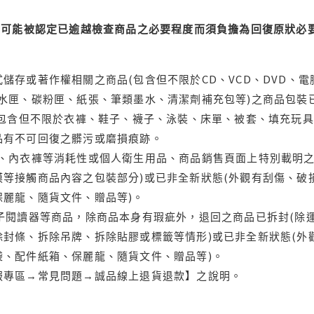
可能被認定已逾越檢查商品之必要程度而須負擔為回復原狀必要
儲存或著作權相關之商品(包含但不限於CD、VCD、DVD、電
水匣、碳粉匣、紙張、筆類墨水、清潔劑補充包等)之商品包裝已
(包含但不限於衣褲、鞋子、襪子、泳裝、床單、被套、填充玩具
品有不可回復之髒污或磨損痕跡。
品、內衣褲等消耗性或個人衛生用品、商品銷售頁面上特別載明之
等接觸商品內容之包裝部分)或已非全新狀態(外觀有刮傷、破
保麗龍、隨貨文件、贈品等)。
電子閱讀器等商品，除商品本身有瑕疵外，退回之商品已拆封(除
封條、拆除吊牌、拆除貼膠或標籤等情形)或已非全新狀態(外
袋、配件紙箱、保麗龍、隨貨文件、贈品等)。
服專區→常見問題→誠品線上退貨退款】之說明。