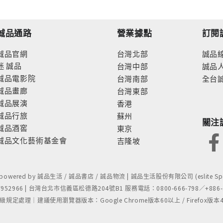
誠品通路
營業據點
訂閱
誠品官網
台灣北部
誠品
迷
誠品
台灣中部
誠品
誠品電影院
台灣南部
全台
誠品畫廊
台灣東部
誠品展演
香港
誠品行旅
蘇州
關注
誠品酒窖
東京
誠品文化藝術基金會
吉隆坡
- powered by 誠品生活 / 誠品書店 / 誠品物流 | 誠品生活股份有限公司 (eslite Spect
52966 | 台灣台北市信義區松德路204號B1 服務電話：0800-666-798／+886-2-
處理｜建議使用瀏覽器版本：Google Chrome版本60以上 / Firefox版本48以上