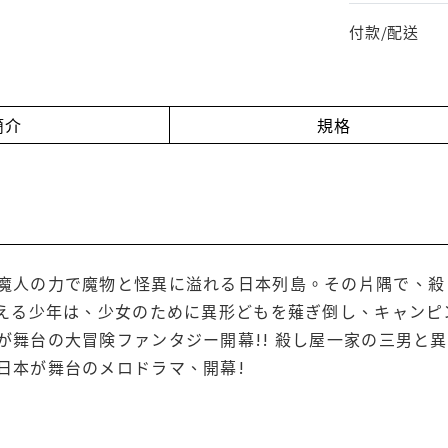
付款/配送
簡介
規格
魔人の力で魔物と怪異に溢れる日本列島。その片隅で、殺
燃える少年は、少女のために異形どもを薙ぎ倒し、キャンピ
が舞台の大冒険ファンタジー開幕!! 殺し屋一家の三男と異
日本が舞台のメロドラマ、開幕!