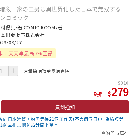
 暗殺一家の三男は異世界化した日本で無双する
ョンコミック
村優児/著;COMIC ROOM/著;
日本出版販売株式会社
023/08/27
卡
，天天享最高7%回饋
大量採購請至團購專區
310
279
9
貨到通知
後向日本進貨，約需等待21個工作天(不含例假日)。 為縮短等
此商品和其他商品分開下單。
查詢門市庫存