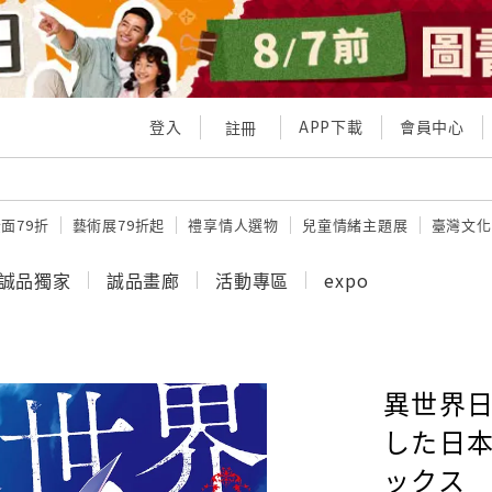
登入
APP下載
會員中心
註冊
面79折
藝術展79折起
禮享情人選物
兒童情緒主題展
臺灣文化
誠品獨家
誠品畫廊
活動專區
expo
異世界日
した日本
ックス