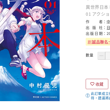
異世界日本
01 アクシ
作
者：
中
出
版
社：
出
版
日
期：
2
刷
誠品聯名
數量
收藏
此訂單成立
待，建議將