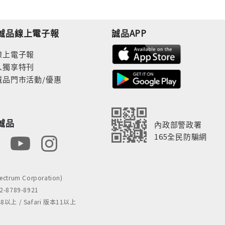
誠品線上電子報
誠品APP
線上電子報
人獨享特刊
誠品門市活動/優惠
誠品
內政部警政署
165全民防騙網
rum Corporation)
8789-8921
 / Safari 版本11以上