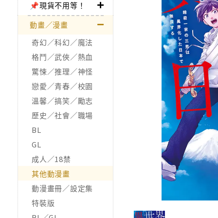
📌現貨不用等！
動畫／漫畫
奇幻／科幻／魔法
格鬥／武俠／熱血
驚悚／推理／神怪
戀愛／青春／校園
溫馨／搞笑／勵志
歷史／社會／職場
BL
GL
成人／18禁
其他動漫畫
動漫畫冊／設定集
特裝版
BL／GL