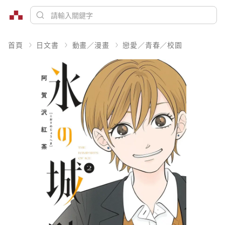
首頁
日文書
動畫／漫畫
戀愛／青春／校園