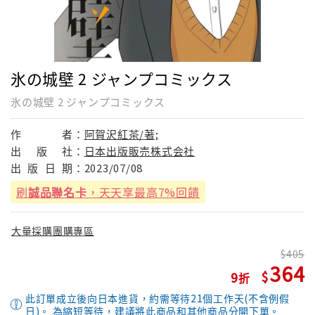
氷の城壁 2 ジャンプコミックス
氷の城壁 2 ジャンプコミックス
作
者：
阿賀沢紅茶/著;
出
版
社：
日本出版販売株式会社
出
版
日
期：
2023/07/08
刷
誠品聯名卡
，天天享最高7%回饋
大量採購團購專區
405
364
9
此訂單成立後向日本進貨，約需等待21個工作天(不含例假
日)。 為縮短等待，建議將此商品和其他商品分開下單。