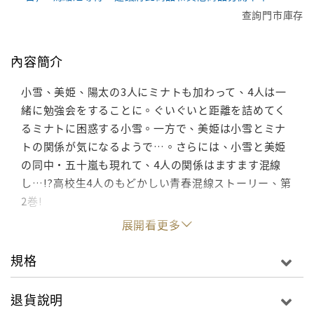
查詢門市庫存
內容簡介
小雪、美姫、陽太の3人にミナトも加わって、4人は一
緒に勉強会をすることに。ぐいぐいと距離を詰めてく
るミナトに困惑する小雪。一方で、美姫は小雪とミナ
トの関係が気になるようで…。さらには、小雪と美姫
の同中・五十嵐も現れて、4人の関係はますます混線
し…!?高校生4人のもどかしい青春混線ストーリー、第
2巻!
展開看更多
規格
退貨說明