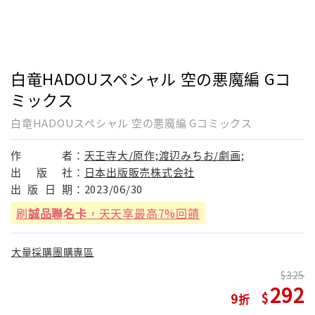
白竜HADOUスペシャル 空の悪魔編 Gコ
ミックス
白竜HADOUスペシャル 空の悪魔編 Gコミックス
作
者：
天王寺大/原作;渡辺みちお/劇画;
出
版
社：
日本出版販売株式会社
出
版
日
期：
2023/06/30
刷
誠品聯名卡
，天天享最高7%回饋
大量採購團購專區
325
292
9