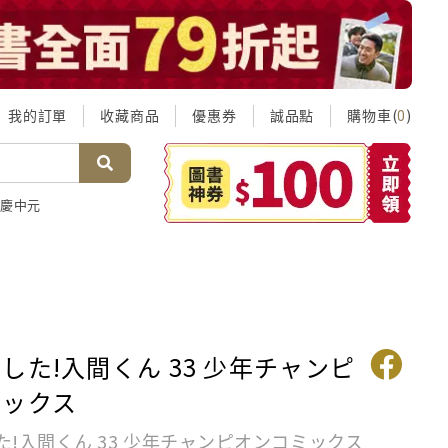
我的訂單
收藏商品
優惠券
誠品點
購物車(
)
0
慶中元
した!入間くん 33 少年チャンピ
ミックス
た!入間くん 33 少年チャンピオンコミックス