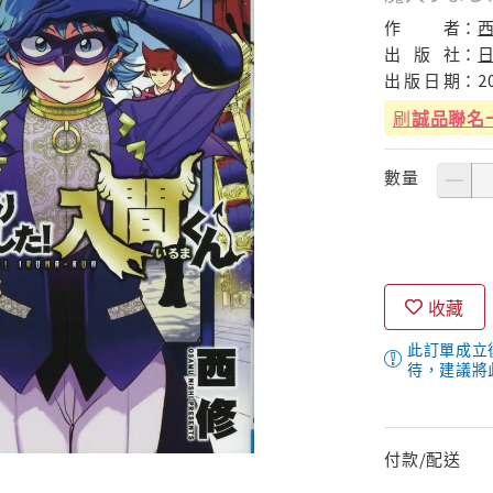
作
者：
西
出
版
社：
出
版
日
期：
2
刷
誠品聯名
數量
收藏
此訂單成立
待，建議將
付款/配送