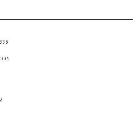
335
3335
CM