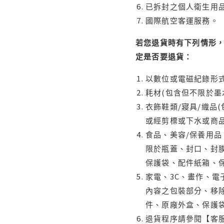
已拆封之個人衛生用品
國際航空客運服務。
若您退貨時有下列情形，
定是否要退貨：
以數位或電磁紀錄形式
耗材(包含但不限於墨
衣飾鞋類/寢具/織品
或經剪標或下水或商
食品、美容/保養用
限於瓶蓋、封口、封膜
保護袋、配件紙箱、
家電、3C、畫作、
內容之包裝部分、移除
件、原廠外盒、保護
退貨程序請參閱【客