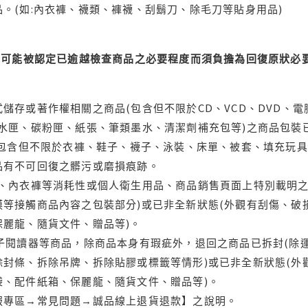
。(如:內衣褲、襪類、褲襪、刮鬍刀、除毛刀等貼身用品)
可能被認定已逾越檢查商品之必要程度而須負擔為回復原狀必要
儲存或著作權相關之商品(包含但不限於CD、VCD、DVD、電
水匣、碳粉匣、紙張、筆類墨水、清潔劑補充包等)之商品包裝已
(包含但不限於衣褲、鞋子、襪子、泳裝、床單、被套、填充玩具
品有不可回復之髒污或磨損痕跡。
品、內衣褲等消耗性或個人衛生用品、商品銷售頁面上特別載明之
等接觸商品內容之包裝部分)或已非全新狀態(外觀有刮傷、破
保麗龍、隨貨文件、贈品等)。
電子閱讀器等商品，除商品本身有瑕疵外，退回之商品已拆封(除
封條、拆除吊牌、拆除貼膠或標籤等情形)或已非全新狀態(外
袋、配件紙箱、保麗龍、隨貨文件、贈品等)。
服專區→常見問題→誠品線上退貨退款】之說明。