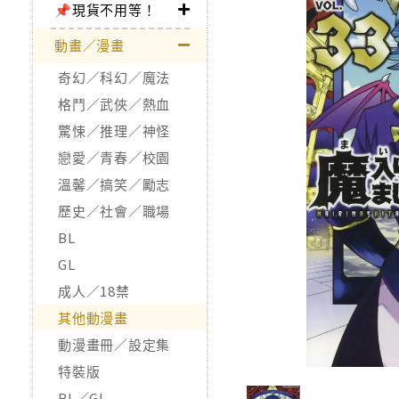
📌現貨不用等！
動畫／漫畫
奇幻／科幻／魔法
格鬥／武俠／熱血
驚悚／推理／神怪
戀愛／青春／校園
溫馨／搞笑／勵志
歷史／社會／職場
BL
GL
成人／18禁
其他動漫畫
動漫畫冊／設定集
特裝版
BL／GL