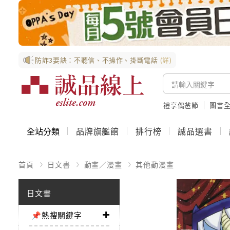
防詐3要訣：不聽信、不操作、掛斷電話
(詳)
禮享偶爸節
圖書全
全站分類
品牌旗艦館
排行榜
誠品選書
首頁
日文書
動畫／漫畫
其他動漫畫
日文書
📌熱搜關鍵字