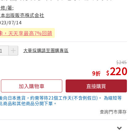
修/著;
日本出版販売株式会社
023/07/14
卡
，天天享最高7%回饋
大量採購請至團購專區
245
220
9
加入購物車
直接購買
後向日本進貨，約需等待21個工作天(不含例假日)。 為縮短等
此商品和其他商品分開下單。
查詢門市庫存