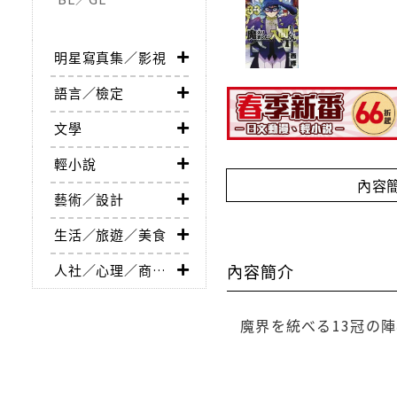
明星寫真集／影視
語言／檢定
文學
輕小說
內容
藝術／設計
生活／旅遊／美食
內容簡介
人社／心理／商業／其他
魔界を統べる13冠の陣