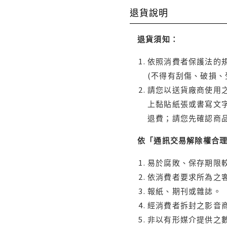
退貨說明
退貨須知：
依照消費者保護法的規
(不得有刮傷、破損、
請您以送貨廠商使用
上黏貼紙張或書寫文
退費；請您先確認商
依「通訊交易解除權合
易於腐敗、保存期限較
依消費者要求所為之客
報紙、期刊或雜誌。
經消費者拆封之影音
非以有形媒介提供之數