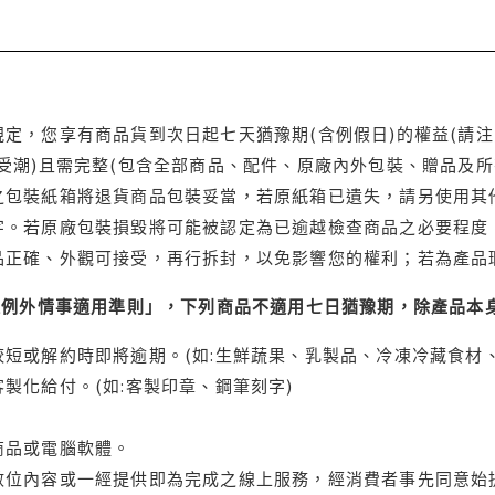
定，您享有商品貨到次日起七天猶豫期(含例假日)的權益(請
受潮)且需完整(包含全部商品、配件、原廠內外包裝、贈品及所
之包裝紙箱將退貨商品包裝妥當，若原紙箱已遺失，請另使用其
字。若原廠包裝損毀將可能被認定為已逾越檢查商品之必要程度，
品正確、外觀可接受，再行拆封，以免影響您的權利；若為產品
理例外情事適用準則」，下列商品不適用七日猶豫期，除產品本
短或解約時即將逾期。(如:生鮮蔬果、乳製品、冷凍冷藏食材、
製化給付。(如:客製印章、鋼筆刻字)
商品或電腦軟體。
位內容或一經提供即為完成之線上服務，經消費者事先同意始提