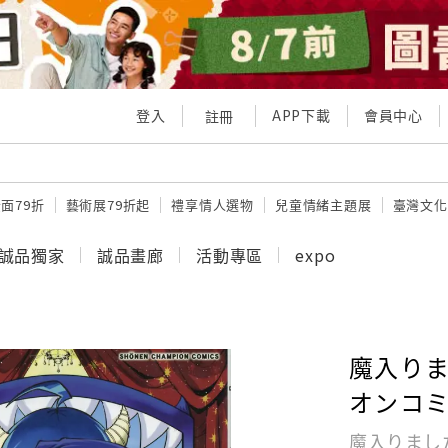
登入
APP下載
會員中心
註冊
面79折
藝術展79折起
禮享情人選物
兒童情緒主題展
臺灣文化
誠品獨家
誠品畫廊
活動專區
expo
魔入りま
オンコ
魔入りまし