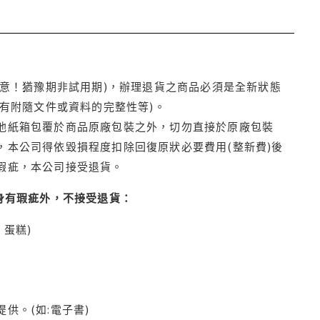
注意！猶豫期非試用期)，辦理退貨之商品必須是全新狀態
有附隨文件或資料的完整性等)。
他紙箱包覆於商品原廠包裝之外，切勿直接於原廠包裝
本公司得依毀損程度扣除回復原狀必要費用(整新費)後
瑕疵，本公司接受退貨。
身有瑕疵外，不接受退貨：
蛋糕)
供。(如:電子書)