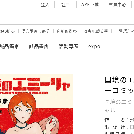
登入
APP下載
會員中心
註冊
站9折券
語言學習ㄅ級分
迎新開鞋祭
清爽肌膚美學
開學語言
誠品獨家
誠品畫廊
活動專區
expo
国境のエ
ーコミ
国境のエミ
ャル
作
者：
池
出
版
社：
出
版
日
期：
2