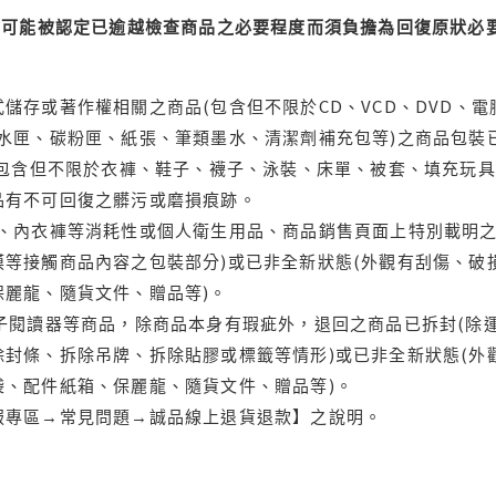
可能被認定已逾越檢查商品之必要程度而須負擔為回復原狀必要
儲存或著作權相關之商品(包含但不限於CD、VCD、DVD、電
水匣、碳粉匣、紙張、筆類墨水、清潔劑補充包等)之商品包裝已
(包含但不限於衣褲、鞋子、襪子、泳裝、床單、被套、填充玩具
品有不可回復之髒污或磨損痕跡。
品、內衣褲等消耗性或個人衛生用品、商品銷售頁面上特別載明之
等接觸商品內容之包裝部分)或已非全新狀態(外觀有刮傷、破
保麗龍、隨貨文件、贈品等)。
電子閱讀器等商品，除商品本身有瑕疵外，退回之商品已拆封(除
封條、拆除吊牌、拆除貼膠或標籤等情形)或已非全新狀態(外
袋、配件紙箱、保麗龍、隨貨文件、贈品等)。
服專區→常見問題→誠品線上退貨退款】之說明。