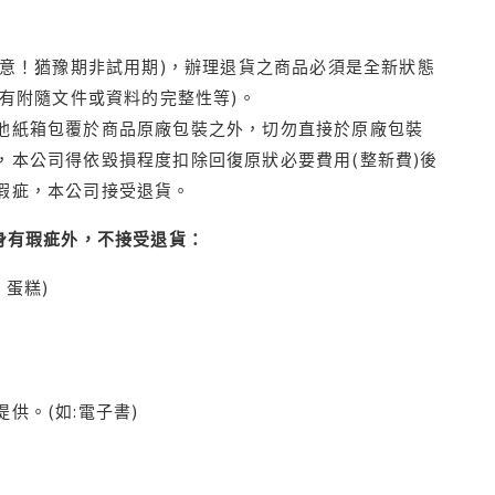
注意！猶豫期非試用期)，辦理退貨之商品必須是全新狀態
有附隨文件或資料的完整性等)。
他紙箱包覆於商品原廠包裝之外，切勿直接於原廠包裝
本公司得依毀損程度扣除回復原狀必要費用(整新費)後
瑕疵，本公司接受退貨。
身有瑕疵外，不接受退貨：
蛋糕)
供。(如:電子書)