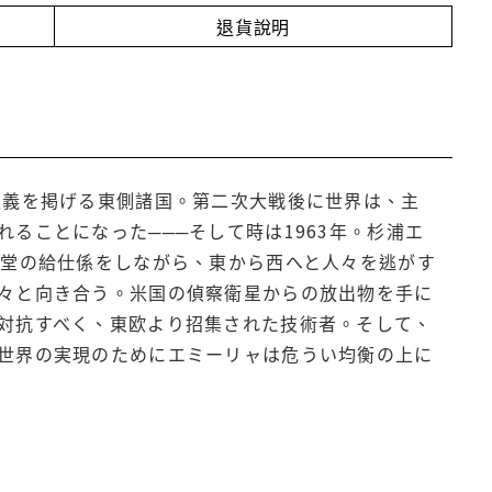
退貨說明
主義を掲げる東側諸国。第二次大戦後に世界は、主
ることになった───そして時は1963年。杉浦エ
食堂の給仕係をしながら、東から西へと人々を逃がす
々と向き合う。米国の偵察衛星からの放出物を手に
対抗すべく、東欧より招集された技術者。そして、
世界の実現のためにエミーリャは危うい均衡の上に