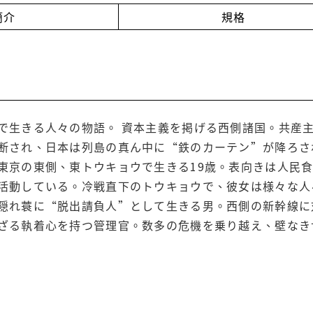
簡介
規格
で生きる人々の物語。 資本主義を掲げる西側諸国。共産
断され、日本は列島の真ん中に“鉄のカーテン”が降ろされ
東京の東側、東トウキョウで生きる19歳。表向きは人民
活動している。冷戦直下のトウキョウで、彼女は様々な人
隠れ蓑に“脱出請負人”として生きる男。西側の新幹線に
ざる執着心を持つ管理官。数多の危機を乗り越え、壁なき