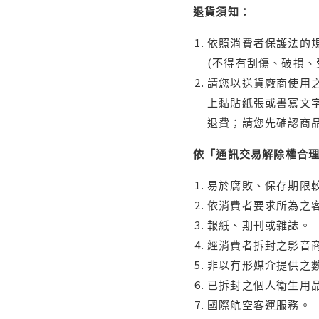
退貨須知：
依照消費者保護法的規
(不得有刮傷、破損、
請您以送貨廠商使用
上黏貼紙張或書寫文
退費；請您先確認商
依「通訊交易解除權合
易於腐敗、保存期限較
依消費者要求所為之客
報紙、期刊或雜誌。
經消費者拆封之影音
非以有形媒介提供之數
已拆封之個人衛生用品
國際航空客運服務。