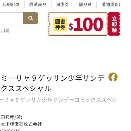
我的訂單
收藏商品
優惠券
誠品點
購物車(
)
0
考用展
ミーリャ 9 ゲッサン少年サンデ
ックススペシャル
ーリャ 9 ゲッサン少年サンデーコミックススペシ
田邦彦/著;
日本出版販売株式会社
023/06/16