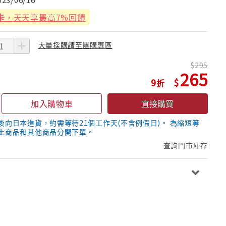
卡
，天天享最高7%回饋
大量採購請至團購專區
295
265
9
加入購物車
直接購買
後向日本進貨，約需等待21個工作天(不含例假日)。 為縮短等
此商品和其他商品分開下單。
查詢門市庫存