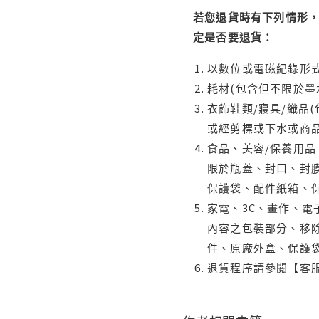
若您退貨時有下列情形，
定是否要退貨：
以數位或電磁紀錄形式
耗材(包含但不限於墨
衣飾鞋類/寢具/織品
或經剪標或下水或商
食品、美容/保養用
限於瓶蓋、封口、封膜
保護袋、配件紙箱、
家電、3C、畫作、
內容之包裝部分、移除
件、原廠外盒、保護
退貨程序請參閱【客