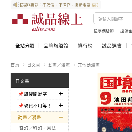
防詐3要訣：不聽信、不操作、掛斷電話
(詳)
禮享偶爸節
搶領全
全站分類
品牌旗艦館
排行榜
誠品選書
首頁
日文書
動畫／漫畫
其他動漫畫
日文書
📌熱搜關鍵字
📌現貨不用等！
動畫／漫畫
奇幻／科幻／魔法