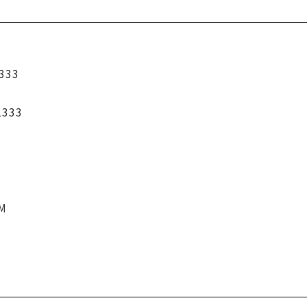
333
1333
CM