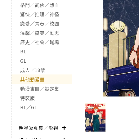
格鬥／武俠／熱血
驚悚／推理／神怪
戀愛／青春／校園
溫馨／搞笑／勵志
歷史／社會／職場
BL
GL
成人／18禁
其他動漫畫
動漫畫冊／設定集
特裝版
BL／GL
明星寫真集／影視