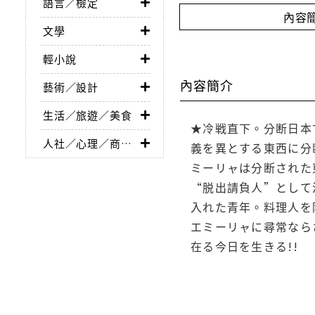
語言／檢定
內容
文學
輕小說
內容簡介
藝術／設計
生活／旅遊／美食
★冷戦直下。分断日本
人社／心理／商業／其他
義を異とする東西に分
ミーリャは分断された
“脱出請負人”として
入れた青年。料理人を
エミーリャに尋常なら
在る今日を生きる!!