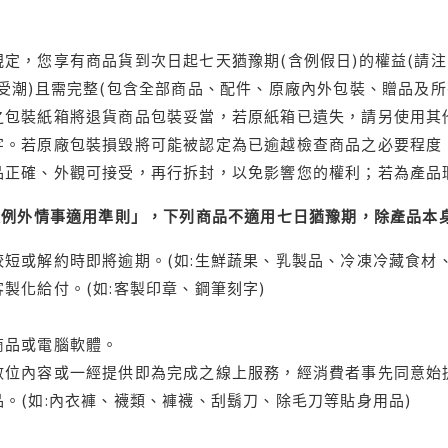
定，您享有商品貨到次日起七天猶豫期(含例假日)的權益(請
受潮)且需完整(包含全部商品、配件、原廠內外包裝、贈品及所
之包裝紙箱將退貨商品包裝妥當，若原紙箱已遺失，請另使用其
字。若原廠包裝損毀將可能被認定為已逾越檢查商品之必要程度，
品正確、外觀可接受，再行拆封，以免影響您的權利；若為產品
理例外情事適用準則」，下列商品不適用七日猶豫期，除產品本
短或解約時即將逾期。(如:生鮮蔬果、乳製品、冷凍冷藏食材、
製化給付。(如:客製印章、鋼筆刻字)
商品或電腦軟體。
位內容或一經提供即為完成之線上服務，經消費者事先同意始提
。(如:內衣褲、襪類、褲襪、刮鬍刀、除毛刀等貼身用品)