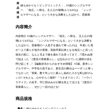
商
縁もゆかりも 1 ビッグコミックス：，43歳のシングルマザ
品
ー、「地元」へ帰る。主人公の瑠璃(ルリ)(43)は、「シング
描
ルマザーになる」という大きな決断をしたばかり。思春期
述
內容簡介
內容簡介 43歳のシングルマザー、「地元」へ帰る。 主人公の瑠
璃(ルリ)(43)は、「シングルマザーになる」という大きな決断を
したばかり。思春期の一人息子を連れて帰ったのは、年老いた母
が一人で暮らす地方の実家。高校卒業以来となる地元へと戻った
彼女の前に、なんと兄まで娘を連れて出戻ってきて…!?思わぬ形
で始まった「2度目の実家暮らし」は忘れかけていた感情や涙を
呼び起こす…! 【編集担当からのおすすめ情報】 43歳。新米シン
グルマザー。中学生の息子あり。新生活の舞台はーーずっと帰っ
てなかった「実家。数十年ぶりに暮らし始めた小さな町は針のム
シロ? それとも…心やすらぐ場所? 『うさぎドロップ』『パラパ
ラデイズ』の名手。宇仁田ゆみがが贈る笑えて泣ける「2度目の
実家暮らし」、ぜひご一読のほどを!
商品規格
書名 /
縁もゆかりも 1 ビッグコミックス