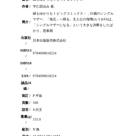
作者 /
宇仁田ゆみ 著;
縁もゆかりも 1 ビッグコミックス：，43歳のシングル
マザー、「地元」へ帰る。主人公の瑠璃(ルリ)(43)は、
簡介 /
「シングルマザーになる」という大きな決断をしたば
かり。思春期
出版社
日本出版販売株式会社
/
ISBN13
9784098618224
/
ISBN10
/
EAN /
9784098618224
誠品26
碼 /
裝訂 /
P:平裝
頁數 /
160
語言 /
4:日文
重量(g)
155.0
/
級別 /
N:無