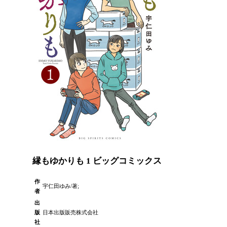
縁もゆかりも 1 ビッグコミックス
作
宇仁田ゆみ/著;
者
出
版
日本出版販売株式会社
社