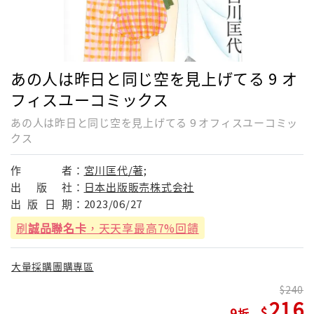
あの人は昨日と同じ空を見上げてる 9 オ
フィスユーコミックス
あの人は昨日と同じ空を見上げてる 9 オフィスユーコミッ
クス
作
者：
宮川匡代/著;
出
版
社：
日本出版販売株式会社
出
版
日
期：
2023/06/27
刷
誠品聯名卡
，天天享最高7%回饋
大量採購團購專區
240
216
9