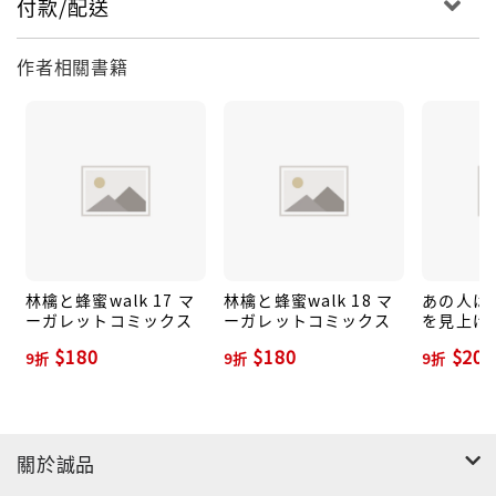
付款/配送
作者相關書籍
林檎と蜂蜜walk 17 マ
林檎と蜂蜜walk 18 マ
あの人は
ーガレットコミックス
ーガレットコミックス
を見上げて
スユーコ
$180
$180
$202
9折
9折
9折
關於誠品