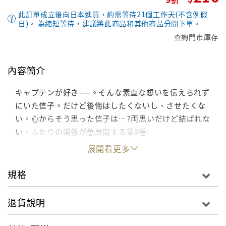
此訂單成立後向日本進貨，約需等待21個工作天(不含例假
日)。 為縮短等待，建議將此商品和其他商品分開下單。
查詢門市庫存
內容簡介
キャプテンが好き──。そんな素直な想いを伝えられず
にいた信子。だけど後悔はしたくないし、させたくな
い。心からそう思った信子は…?両思いだけど結ばれな
い。ふたりの関係が急展開する第9巻!
展開看更多
規格
退貨說明