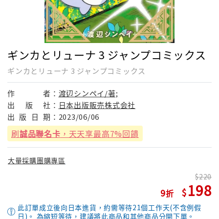
ギンカとリューナ 3 ジャンプコミックス
ギンカとリューナ 3 ジャンプコミックス
作
者：
渡辺シンペイ/著;
出
版
社：
日本出版販売株式会社
出
版
日
期：
2023/06/06
刷
誠品聯名卡
，天天享最高7%回饋
大量採購團購專區
220
198
9
此訂單成立後向日本進貨，約需等待21個工作天(不含例假
日)。 為縮短等待，建議將此商品和其他商品分開下單。