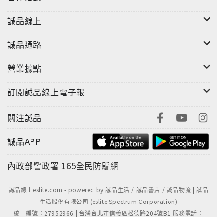
誠品線上
誠品通路
營業據點
訂閱誠品線上電子報
關注誠品
誠品APP
內政部警政署
165全民防騙網
誠品線上eslite.com - powered by 誠品生活 / 誠品書店 / 誠品物流 | 誠品
生活股份有限公司 (eslite Spectrum Corporation)
統一編號：27952966 | 台灣台北市信義區松德路204號B1 服務電話：