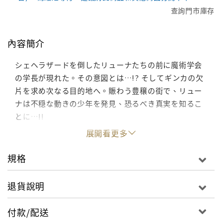
查詢門市庫存
內容簡介
シェヘラザードを倒したリューナたちの前に魔術学会
の学長が現れた。その意図とは…!? そしてギンカの欠
片を求め次なる目的地へ。賑わう豊穣の街で、リュー
ナは不穏な動きの少年を発見、恐るべき真実を知るこ
とに…!!
展開看更多
規格
退貨說明
付款/配送