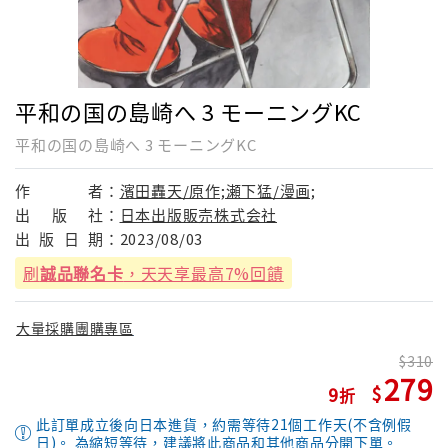
平和の国の島崎へ 3 モーニングKC
平和の国の島崎へ 3 モーニングKC
作
者：
濱田轟天/原作;瀬下猛/漫画;
出
版
社：
日本出版販売株式会社
出
版
日
期：
2023/08/03
刷
誠品聯名卡
，天天享最高7%回饋
大量採購團購專區
310
279
9
此訂單成立後向日本進貨，約需等待21個工作天(不含例假
日)。 為縮短等待，建議將此商品和其他商品分開下單。