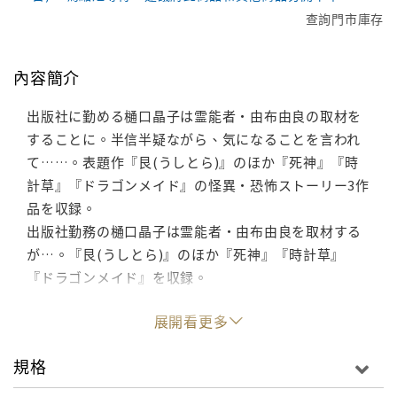
查詢門市庫存
內容簡介
出版社に勤める樋口晶子は霊能者・由布由良の取材を
することに。半信半疑ながら、気になることを言われ
て……。表題作『艮(うしとら)』のほか『死神』『時
計草』『ドラゴンメイド』の怪異・恐怖ストーリー3作
品を収録。
出版社勤務の樋口晶子は霊能者・由布由良を取材する
が…。『艮(うしとら)』のほか『死神』『時計草』
『ドラゴンメイド』を収録。
展開看更多
規格