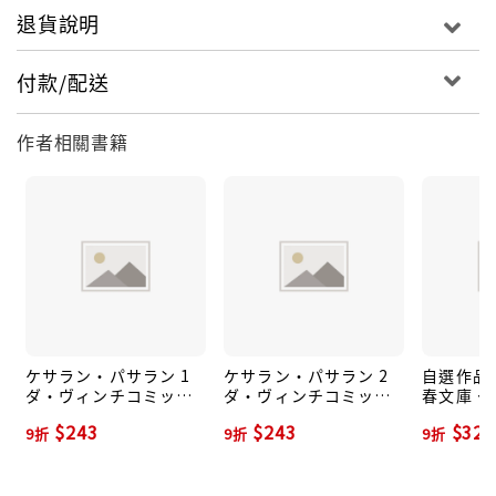
退貨說明
付款/配送
作者相關書籍
ケサラン・パサラン 1
ケサラン・パサラン 2
自選作品集
ダ・ヴィンチコミック
ダ・ヴィンチコミック
春文庫 や-
ス
ス
$243
$243
$328
9折
9折
9折