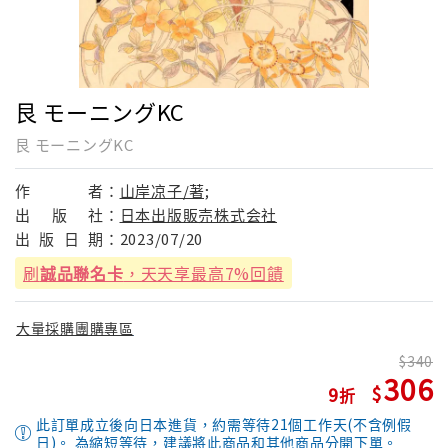
艮 モーニングKC
艮 モーニングKC
作
者：
山岸凉子/著;
出
版
社：
日本出版販売株式会社
出
版
日
期：
2023/07/20
刷
誠品聯名卡
，天天享最高7%回饋
大量採購團購專區
340
306
9
此訂單成立後向日本進貨，約需等待21個工作天(不含例假
日)。 為縮短等待，建議將此商品和其他商品分開下單。