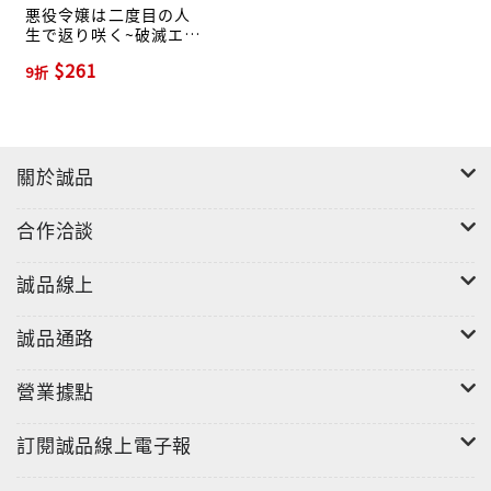
悪役令嬢は二度目の人
生で返り咲く~破滅エン
ドを回避して、恋も帝
$261
9折
位もいただきます~ 1
Berry’s Fantasy
COMICS あ2-1
關於誠品
合作洽談
誠品線上
誠品通路
營業據點
訂閱誠品線上電子報