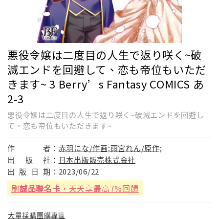
悪役令嬢は二度目の人生で返り咲く~破
滅エンドを回避して、恋も帝位もいただ
きます~ 3 Berry’s Fantasy COMICS あ
2-3
悪役令嬢は二度目の人生で返り咲く~破滅エンドを回避し
て、恋も帝位もいただきます~
作
者：
赤羽にな/作画;雨宮れん/原作;
出
版
社：
日本出版販売株式会社
出
版
日
期：
2023/06/22
刷
誠品聯名卡
，天天享最高7%回饋
大量採購團購專區