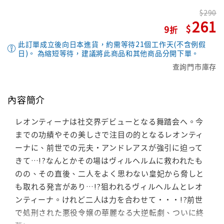
290
261
9
此訂單成立後向日本進貨，約需等待21個工作天(不含例假
日)。 為縮短等待，建議將此商品和其他商品分開下單。
查詢門市庫存
內容簡介
レオンティーナは社交界デビューとなる舞踏会へ。今
までの功績やその美しさで注目の的となるレオンティ
ーナに、前世での元夫・アンドレアスが強引に迫って
きて…!?なんとかその場はヴィルヘルムに救われたも
のの、その直後、二人をよく思わない皇妃から脅しと
も取れる発言があり…!?狙われるヴィルヘルムとレオ
ンティーナ。けれど二人は力を合わせて・・・!?前世
で処刑された悪役令嬢の華麗なる大逆転劇、ついに終