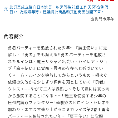
此訂單成立後向日本進貨，約需等待21個工作天(不含例假
日)。 為縮短等待，建議將此商品和其他商品分開下單。
查詢門市庫存
內容簡介
勇者パーティーを追放された少年…『魔王使い』に覚
醒し、『勇者』をも超える!!勇者パーティーを追放さ
れたルインは、魔王サシャと出会い、ハイレア・ジョ
ブ『魔王使い』に覚醒…最強の存在へと近づいてい
く。一方、ルインを追放してからというもの、相次ぐ
依頼の失敗から少しずつ評判を落としていく『勇者』
クレス。──やがて二人は邂逅し、そして遂には真っ向
から激突することになる……!!魔王を使役する少年の
圧倒的無双ファンタジー! 幼馴染のヒロイン・セレネも
加わり、ますます盛り上がるコミカライズ第2巻!! 勇者
パーティーを追放された少年…『魔王使い』に覚醒