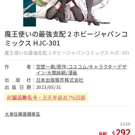
魔王使いの最強支配 2 ホビージャパンコ
ミックス HJC-301
魔王使いの最強支配 2 ホビージャパンコミックス HJC-301
作
者：
空埜一樹/原作;コユコム/キャラクターデザ
イン;大関詠嗣/漫画
出
版
社：
日本出版販売株式会社
出
版
日
期：
2023/05/31
刷
誠品聯名卡
，天天享最高7%回饋
大量採購團購專區
325
292
9