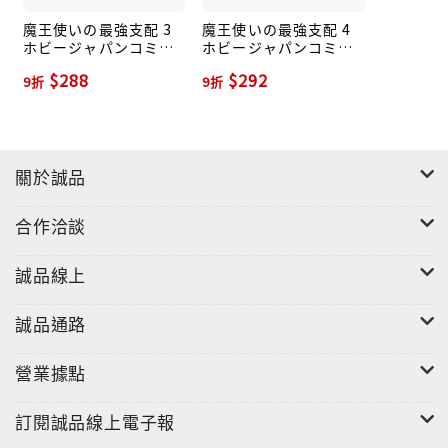
魔王使いの最強支配 3
魔王使いの最強支配 4
ホビージャパンコミッ
ホビージャパンコミッ
クス HJC-335
クス HJC-351
$288
$292
9折
9折
關於誠品
合作洽談
誠品線上
誠品通路
營業據點
訂閱誠品線上電子報