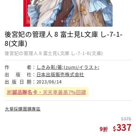
後宮妃の管理人 8 富士見L文庫 し-7-1-
8(文庫)
後宮妃の管理人 8 富士見L文庫 し-7-1-8(文庫)
作
者：
しきみ彰/著;Izumi/イラスト;
出
版
社：
日本出版販売株式会社
出
版
日
期：
2023/06/14
刷
誠品聯名卡
，天天享最高7%回饋
大量採購團購專區
375
337
9