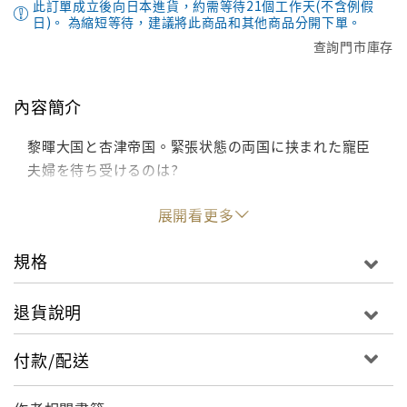
此訂單成立後向日本進貨，約需等待21個工作天(不含例假
日)。 為縮短等待，建議將此商品和其他商品分開下單。
查詢門市庫存
內容簡介
黎暉大国と杏津帝国。緊張状態の両国に挟まれた寵臣
夫婦を待ち受けるのは?
展開看更多
規格
退貨說明
付款/配送