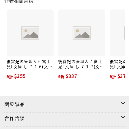
作者相關書籍
後宮妃の管理人 6 富士
後宮妃の管理人 7 富士
後宮妃の管
見L文庫 し-7-1-6(文
見L文庫 し-7-1-7(文
見L文庫 し
庫)
庫)
庫)
$355
$337
$373
9折
9折
9折
關於誠品
合作洽談